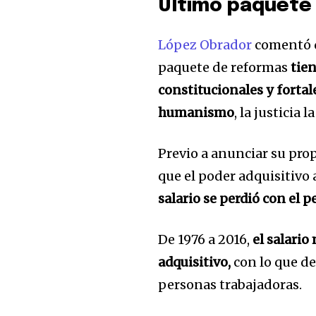
Último paquete
López Obrador
comentó q
paquete de reformas
tien
constitucionales y fortal
32,111
Seguidores
humanismo
, la justicia
Previo a anunciar su prop
que el poder adquisitivo
salario se perdió con el p
De 1976 a 2016,
el salari
adquisitivo,
con lo que de
personas trabajadoras.