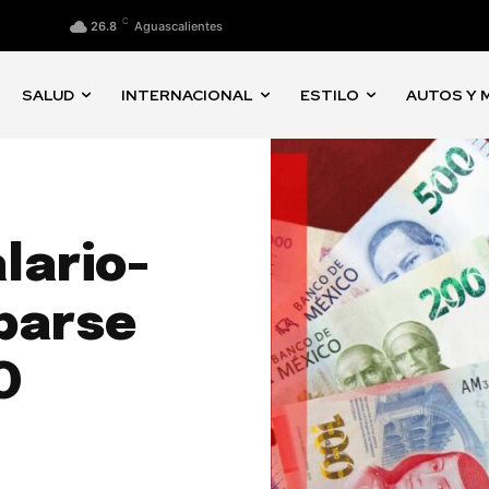
C
26.8
Aguascalientes
SALUD
INTERNACIONAL
ESTILO
AUTOS Y 
lario-
barse
O