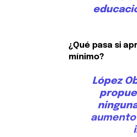
educació
¿Qué pasa si apr
mínimo?
López Ob
propue
ninguna
aumento a