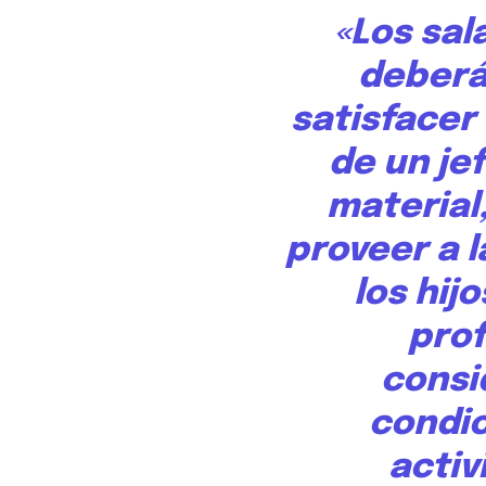
«Los sal
deberá
satisfacer
de un jef
material,
proveer a l
los hij
prof
consi
condic
activ