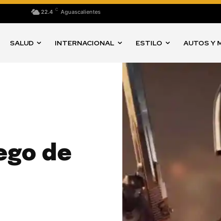
C
22.4
Aguascalientes
SALUD
INTERNACIONAL
ESTILO
AUTOS Y 
ego de