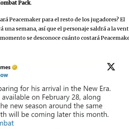
ombat Pack
.
ará Peacemaker para el resto de los jugadores? El
á una semana, así que el personaje saldrá a la ven
 el momento se desconoce cuánto costará Peacemak
a
sé parte de
.
dirección de correo eletrónico y da
 No te preocupes, respetamos tu
Acepto la
Políti
eo basura a tu INBOX. Tu información