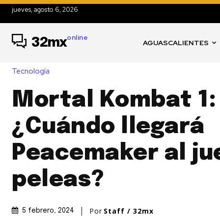
jueves, agosto 6, 2026
online
32mx
AGUASCALIENTES
Tecnología
Mortal Kombat 1:
¿Cuándo llegará
Peacemaker al ju
peleas?
Por
Staff / 32mx
5 febrero, 2024