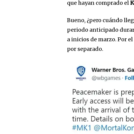
que hayan comprado el
K
Bueno, ¿pero cuándo lleg
periodo anticipado durar
a inicios de marzo. Por
por separado.
Únete a nuestr
comunidad de
suscriptores y 
la conversación
Para suscribirte, solo escribe tu 
click en el botón de "suscribir".
privacidad y no enviaremos corr
está segura con nosotros.