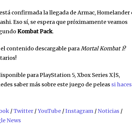
está confirmada la llegada de Armac, Homelander
shi. Eso sí, se espera que próximamente veamos
egundo
Kombat Pack
.
do el contenido descargable para
Mortal Kombat 1
?
tarios!
disponible para PlayStation 5, Xbox Series X|S,
edes saber más sobre este juego de peleas
si haces
ook
/
Twitter
/
YouTube
/
Instagram
/
Noticias
/
le News