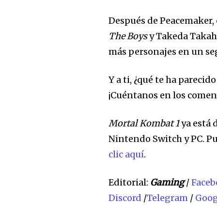
Después de Peacemaker, 
The Boys
y Takeda Takaha
más personajes en un s
Y a ti, ¿qué te ha pareci
¡Cuéntanos en los comen
Mortal Kombat 1
ya está 
Nintendo Switch y PC. Pu
clic aquí
.
Editorial:
Gaming
/
Faceb
Discord
/
Telegram
/
Goog