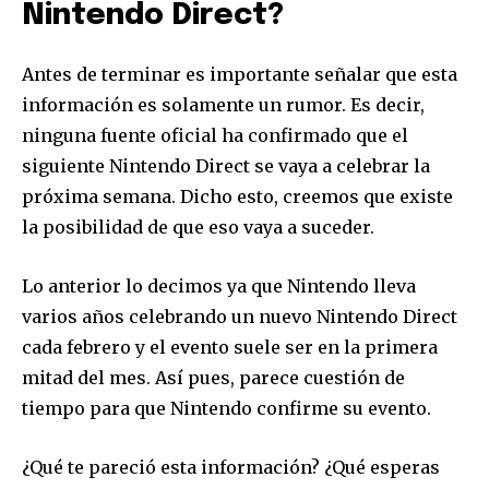
Nintendo Direct?
Antes de terminar es importante señalar que esta
información es solamente un rumor. Es decir,
SUSCRIBIR
ninguna fuente oficial ha confirmado que el
siguiente Nintendo Direct se vaya a celebrar la
Acepto la
Política de Privacidad
.
próxima semana. Dicho esto, creemos que existe
la posibilidad de que eso vaya a suceder.
32,111
32,214
11,243
Lo anterior lo decimos ya que Nintendo lleva
Seguidores
Seguidores
Seguidores
varios años celebrando un nuevo Nintendo Direct
cada febrero y el evento suele ser en la primera
mitad del mes. Así pues, parece cuestión de
tiempo para que Nintendo confirme su evento.
¿Qué te pareció esta información? ¿Qué esperas