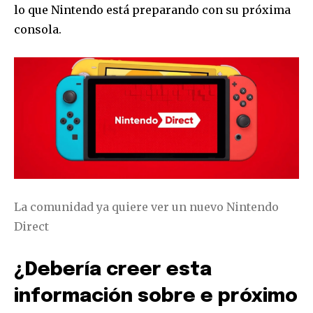
lo que Nintendo está preparando con su próxima
consola.
Únete a nuestra comunidad de
La comunidad ya quiere ver un nuevo Nintendo
suscriptores y sé parte de la
Direct
conversación.
Para suscribirte, solo escribe tu dirección de correo eletrónico
¿Debería creer esta
y da click en el botón de "suscribir". No te preocupes,
respetamos tu privacidad y no enviaremos correo basura a tu
información sobre e próximo
INBOX. Tu información está segura con nosotros.