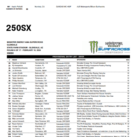
250SX