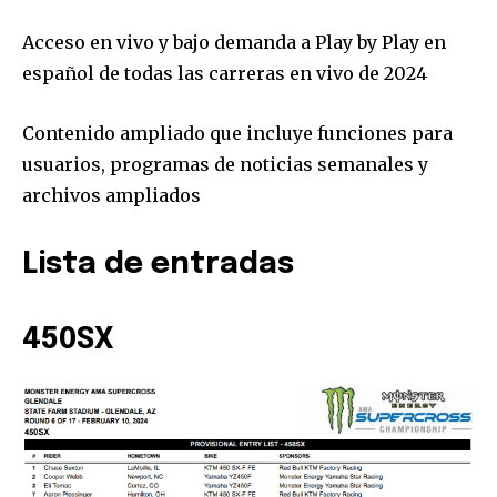
Acceso en vivo y bajo demanda a Play by Play en
español de todas las carreras en vivo de 2024
Contenido ampliado que incluye funciones para
usuarios, programas de noticias semanales y
archivos ampliados
Lista de entradas
Únete a nuestra comunidad de
suscriptores y sé parte de la
conversación.
450SX
Para suscribirte, solo escribe tu dirección de correo eletrónico
y da click en el botón de "suscribir". No te preocupes,
respetamos tu privacidad y no enviaremos correo basura a tu
INBOX. Tu información está segura con nosotros.