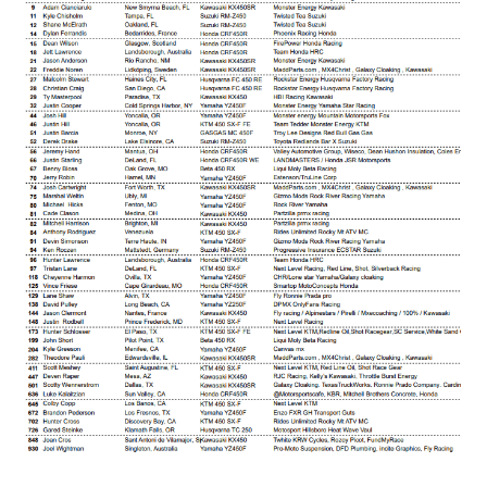
SUSCRIBIR
Acepto la
Política de Privacidad
.
32,111
32,214
11,243
Seguidores
Seguidores
Seguidores