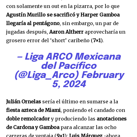
con solamente un out en la pizarra, por lo que
Agustín Murillo se sacrificó y Harper Gamboa
llegaría al pentágono
, sin embargo, un par de
jugadas después,
Aaron Altherr
aprovecharía un
grosero error del ‘short’ caribeño (
7×1
).
— Liga ARCO Mexicana
del Pacífico
Únete a nuestra comunidad de
(@Liga_Arco)
February
suscriptores y sé parte de la
5, 2024
conversación.
Julián Ornelas
sería el último en sumarse a la
Para suscribirte, solo escribe tu dirección de correo eletrónico
y da click en el botón de "suscribir". No te preocupes,
fiesta azteca de Miami
, poniendo el candado con
respetamos tu privacidad y no enviaremos correo basura a tu
doble remolcador
y produciendo las
anotaciones
INBOX. Tu información está segura con nosotros.
de Cardona y Gamboa
para alcanzar las ocho
carreras de ventaja (
9×1
);
Luis Márquez
-ahora