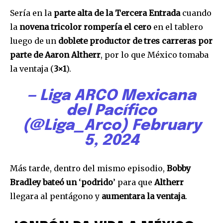
Sería en la
parte alta de la Tercera Entrada
cuando
la
novena tricolor rompería el cero
en el tablero
luego de un
doblete productor de tres carreras por
parte de Aaron Altherr
, por lo que México tomaba
la ventaja (
3×1
).
— Liga ARCO Mexicana
del Pacífico
(@Liga_Arco)
February
5, 2024
Más tarde, dentro del mismo episodio,
Bobby
Bradley bateó un
‘
podrido
’ para que
Altherr
llegara al pentágono y
aumentara la ventaja
.