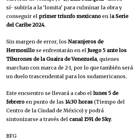
sí- subiría a la ‘lomita’ para culminar la obra y
conseguir el
primer triunfo mexicano
en l
a Serie
SUSCRIBIR
del Caribe 2024
.
Acepto la
Política de Privacidad
.
Sin margen de error, los
Naranjeros de
Hermosillo
se enfrentarán en el
Juego 5 ante los
Tiburones de la Guaira de Venezuela
, quienes
marchan con marca de 2-1, por lo que también será
32,111
32,214
11,243
Seguidores
Seguidores
Seguidores
un duelo trascendental para los sudamericanos.
Este encuentro se llevará a cabo el
lunes 5 de
febrero
en punto de las
14:30 horas
(Tiempo del
Centro de la Ciudad de México) y podrá
sintonizarse a través del
canal 1591 de Sky
.
BFG