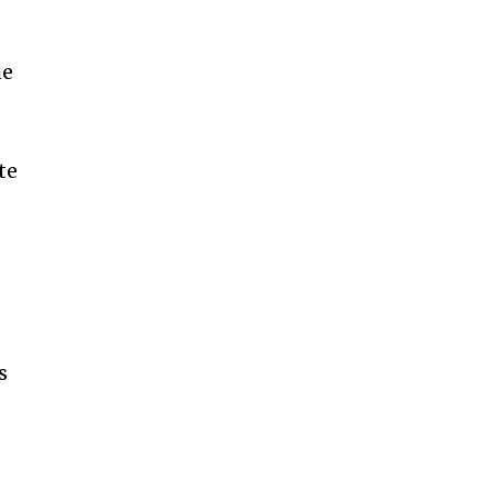
ue
te
s