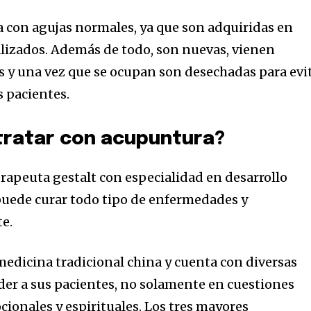
za con agujas normales, ya que son adquiridas en
lizados. Además de todo, son nuevas, vienen
as y una vez que se ocupan son desechadas para evi
s pacientes.
tratar con acupuntura?
a
erapeuta gestalt con especialidad en desarrollo
sé parte de
uede curar todo tipo de enfermedades y
.
te.
dirección de correo eletrónico y da
 medicina tradicional china y cuenta con diversas
 No te preocupes, respetamos tu
Acepto la
Políti
der a sus pacientes, no solamente en cuestiones
eo basura a tu INBOX. Tu información
cionales y espirituales. Los tres mayores