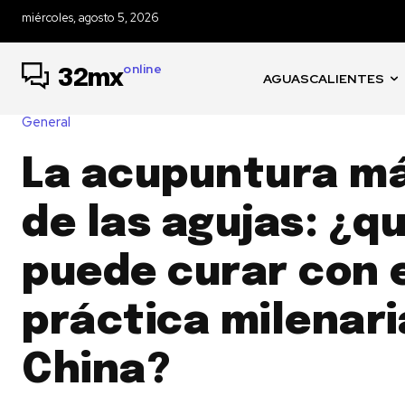
miércoles, agosto 5, 2026
online
32mx
AGUASCALIENTES
General
La acupuntura má
de las agujas: ¿q
puede curar con 
práctica milenari
China?