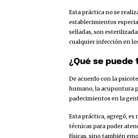
Esta práctica no se reali
establecimientos especia
selladas, son esterilizad
cualquier infección en lo
¿Qué se puede 
Únete a nuestr
comunidad de
De acuerdo con la psicot
suscriptores y 
humano, la acupuntura p
la conversación
padecimientos en la gen
Para suscribirte, solo escribe tu 
Esta práctica, agregó, es
click en el botón de "suscribir".
técnicas para poder aten
privacidad y no enviaremos corr
físicas, sino también emo
está segura con nosotros.