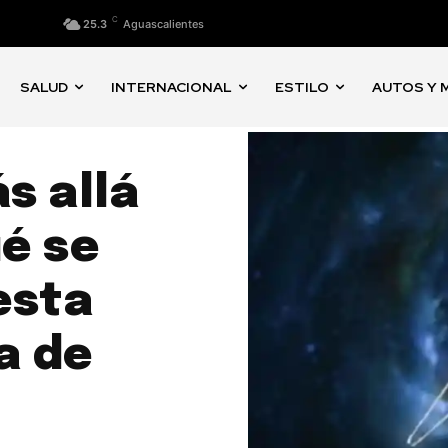
C
25.3
Aguascalientes
SALUD
INTERNACIONAL
ESTILO
AUTOS Y 
s allá
ué se
esta
a de