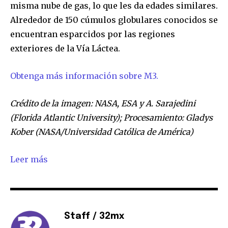
misma nube de gas, lo que les da edades similares.
conversación.
Alrededor de 150 cúmulos globulares conocidos se
Para suscribirte, solo escribe tu dirección de correo eletrónico
encuentran esparcidos por las regiones
y da click en el botón de "suscribir". No te preocupes,
exteriores de la Vía Láctea.
respetamos tu privacidad y no enviaremos correo basura a tu
INBOX. Tu información está segura con nosotros.
Obtenga más información sobre M3.
Crédito de la imagen: NASA, ESA y A. Sarajedini
(Florida Atlantic University); Procesamiento: Gladys
SUSCRIBIR
Kober (NASA/Universidad Católica de América)
Acepto la
Política de Privacidad
.
Leer más
32,111
32,214
11,243
Seguidores
Seguidores
Seguidores
Staff / 32mx