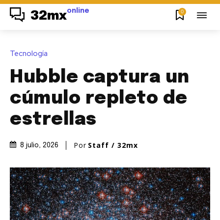
online
0
32mx
Tecnología
Hubble captura un
cúmulo repleto de
estrellas
Por
Staff / 32mx
8 julio, 2026