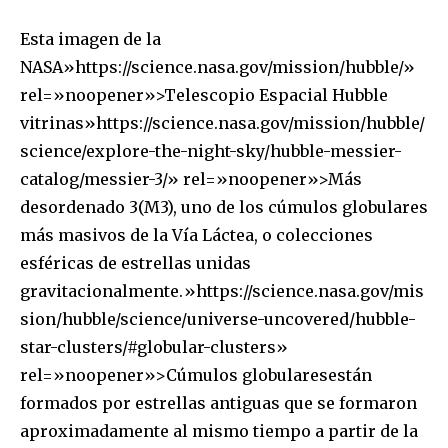
Esta imagen de la
NASA»https://science.nasa.gov/mission/hubble/»
rel=»noopener»>Telescopio Espacial Hubble
vitrinas»https://science.nasa.gov/mission/hubble/
science/explore-the-night-sky/hubble-messier-
catalog/messier-3/» rel=»noopener»>Más
desordenado 3(M3), uno de los cúmulos globulares
más masivos de la Vía Láctea, o colecciones
esféricas de estrellas unidas
gravitacionalmente.»https://science.nasa.gov/mis
sion/hubble/science/universe-uncovered/hubble-
star-clusters/#globular-clusters»
rel=»noopener»>Cúmulos globularesestán
formados por estrellas antiguas que se formaron
Únete a nuestra comunidad de
aproximadamente al mismo tiempo a partir de la
suscriptores y sé parte de la