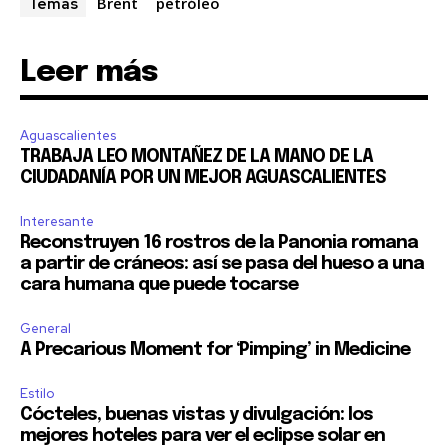
Brent
petróleo
Temas
Leer más
Únete a nuestra comunidad de
Aguascalientes
suscriptores y sé parte de la
TRABAJA LEO MONTAÑEZ DE LA MANO DE LA
CIUDADANÍA POR UN MEJOR AGUASCALIENTES
conversación.
Interesante
Para suscribirte, solo escribe tu dirección de correo eletrónico
Reconstruyen 16 rostros de la Panonia romana
y da click en el botón de "suscribir". No te preocupes,
a partir de cráneos: así se pasa del hueso a una
respetamos tu privacidad y no enviaremos correo basura a tu
cara humana que puede tocarse
INBOX. Tu información está segura con nosotros.
General
A Precarious Moment for ‘Pimping’ in Medicine
Estilo
Cócteles, buenas vistas y divulgación: los
SUSCRIBIR
mejores hoteles para ver el eclipse solar en