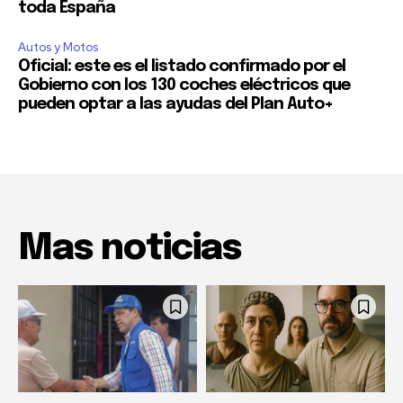
toda España
Acepto la
Política de Privacidad
.
Autos y Motos
Oficial: este es el listado confirmado por el
Gobierno con los 130 coches eléctricos que
32,111
32,214
11,243
pueden optar a las ayudas del Plan Auto+
Seguidores
Seguidores
Seguidores
Mas noticias