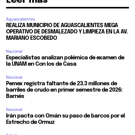
Leer más
respetamos tu privacidad y no enviaremos correo basura a tu
INBOX. Tu información está segura con nosotros.
Aguascalientes
REALIZA MUNICIPIO DE AGUASCALIENTES MEGA
OPERATIVO DE DESMALEZADO Y LIMPIEZA EN LA AV.
MARIANO ESCOBEDO
SUSCRIBIR
Nacional
Especialistas analizan polémica de examen de
la UNAM en Con los de Casa
Acepto la
Política de Privacidad
.
Nacional
Pemex registra faltante de 23.3 millones de
barriles de crudo en primer semestre de 2026:
32,111
32,214
11,243
Barnés
Seguidores
Seguidores
Seguidores
Nacional
Irán pacta con Omán su paso de barcos por el
Estrecho de Ormuz