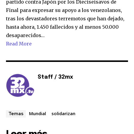
partido contra Japón por los Dieciseisavos de
Final para expresar su apoyo a los venezolanos,
tras los devastadores terremotos que han dejado,
hasta ahora, 1.450 fallecidos y al menos 50.000
desaparecidos…
Read More
Staff / 32mx
Únete a nuestra comunidad de
suscriptores y sé parte de la
Mundial
solidarizan
Temas
conversación.
Para suscribirte, solo escribe tu dirección de correo eletrónico
y da click en el botón de "suscribir". No te preocupes,