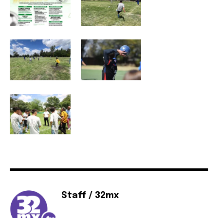
SUSCRIBIR
Acepto la
Política de Privacidad
.
32,111
32,214
11,243
Seguidores
Seguidores
Seguidores
Staff / 32mx