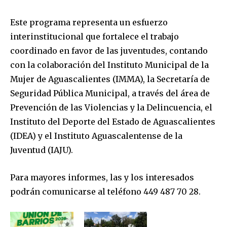
Este programa representa un esfuerzo
interinstitucional que fortalece el trabajo
coordinado en favor de las juventudes, contando
con la colaboración del Instituto Municipal de la
Mujer de Aguascalientes (IMMA), la Secretaría de
Únete a nuestra comunidad de
Seguridad Pública Municipal, a través del área de
suscriptores y sé parte de la
Prevención de las Violencias y la Delincuencia, el
conversación.
Instituto del Deporte del Estado de Aguascalientes
Para suscribirte, solo escribe tu dirección de correo eletrónico
(IDEA) y el Instituto Aguascalentense de la
y da click en el botón de "suscribir". No te preocupes,
Juventud (IAJU).
respetamos tu privacidad y no enviaremos correo basura a tu
INBOX. Tu información está segura con nosotros.
Para mayores informes, las y los interesados
podrán comunicarse al teléfono 449 487 70 28.