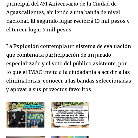
principal del 451 Aniversario de la Ciudad de
Para suscribirte, solo escribe tu dirección de correo eletrónico
y da click en el botón de "suscribir". No te preocupes,
Aguascalientes, abriendo a una banda de nivel
respetamos tu privacidad y no enviaremos correo basura a tu
nacional. El segundo lugar recibirá 10 mil pesos y
INBOX. Tu información está segura con nosotros.
el tercer lugar 5 mil pesos.
La Explosión contempla un sistema de evaluación
que combina la participación de un jurado
especializado y el voto del público asistente, por
SUSCRIBIR
lo que el IMAC invita a la ciudadanía a acudir a las
Acepto la
Política de Privacidad
.
eliminatorias, conocer a las bandas seleccionadas
y apoyar a sus proyectos favoritos.
32,111
32,214
11,243
Seguidores
Seguidores
Seguidores