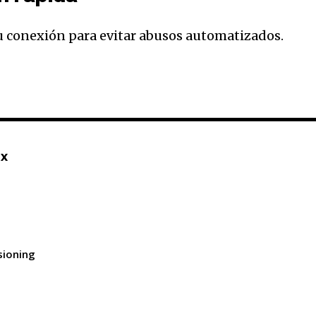
conexión para evitar abusos automatizados.
32,214
Seguidores
mx
sioning