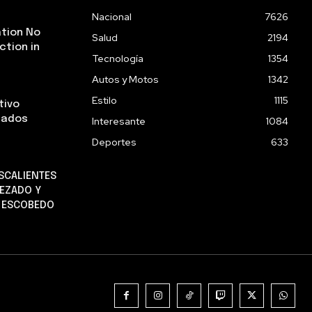
Nacional
7626
tion No
Salud
2194
ction in
Tecnología
1354
Autos y Motos
1342
Estilo
1115
tivo
stados
Interesante
1084
Deportes
633
SCALIENTES
EZADO Y
O ESCOBEDO