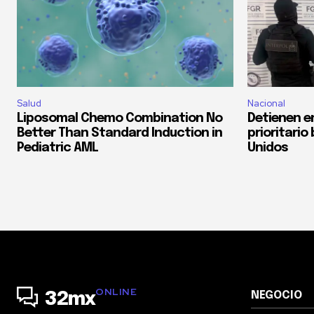
Salud
Nacional
Liposomal Chemo Combination No
Detienen e
Better Than Standard Induction in
prioritari
Pediatric AML
Unidos
ONLINE
NEGOCIO
32mx