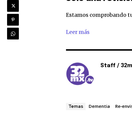
está segura con nosotros.
Estamos comprobando tu 
Leer más
32,111
Seguidores
Staff / 32
Dementia
Re‑envi
Temas