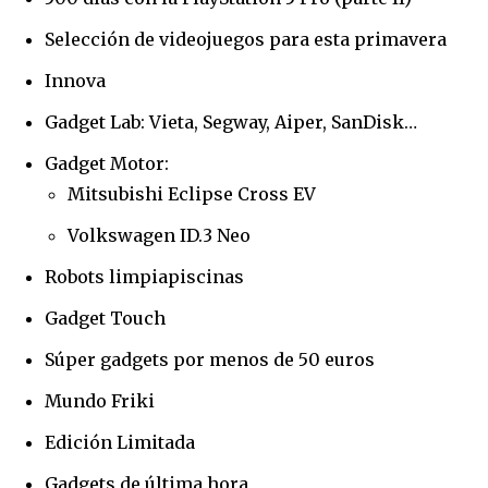
Selección de videojuegos para esta primavera
Innova
Gadget Lab: Vieta, Segway, Aiper, SanDisk…
Gadget Motor:
Mitsubishi Eclipse Cross EV
Volkswagen ID.3 Neo
Únete a nuestra comunidad de
Robots limpiapiscinas
suscriptores y sé parte de la
conversación.
Gadget Touch
Súper gadgets por menos de 50 euros
Para suscribirte, solo escribe tu dirección de correo eletrónico
y da click en el botón de "suscribir". No te preocupes,
Mundo Friki
respetamos tu privacidad y no enviaremos correo basura a tu
INBOX. Tu información está segura con nosotros.
Edición Limitada
Gadgets de última hora