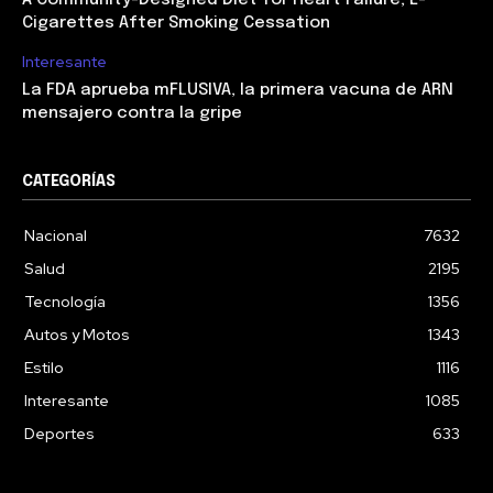
A Community-Designed Diet for Heart Failure; E-
Cigarettes After Smoking Cessation
Interesante
La FDA aprueba mFLUSIVA, la primera vacuna de ARN
mensajero contra la gripe
CATEGORÍAS
Nacional
7632
Salud
2195
Tecnología
1356
Autos y Motos
1343
Estilo
1116
Interesante
1085
Deportes
633