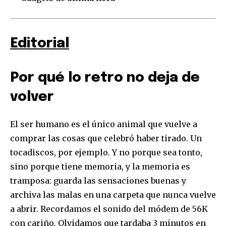
SUSCRIBIR
Editorial
Acepto la
Política de Privacidad
.
Por qué lo retro no deja de
volver
32,111
32,214
11,243
Seguidores
Seguidores
Seguidores
El ser humano es el único animal que vuelve a
comprar las cosas que celebró haber tirado. Un
tocadiscos, por ejemplo. Y no porque sea tonto,
sino porque tiene memoria, y la memoria es
tramposa: guarda las sensaciones buenas y
archiva las malas en una carpeta que nunca vuelve
a abrir. Recordamos el sonido del módem de 56K
con cariño. Olvidamos que tardaba 3 minutos en