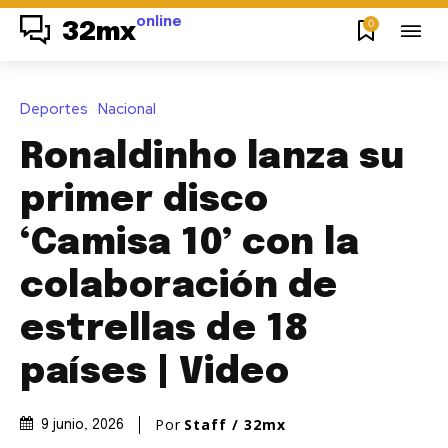
online
0
32mx
Deportes
Nacional
Ronaldinho lanza su
primer disco
‘Camisa 10’ con la
colaboración de
estrellas de 18
países | Video
Por
Staff / 32mx
9 junio, 2026