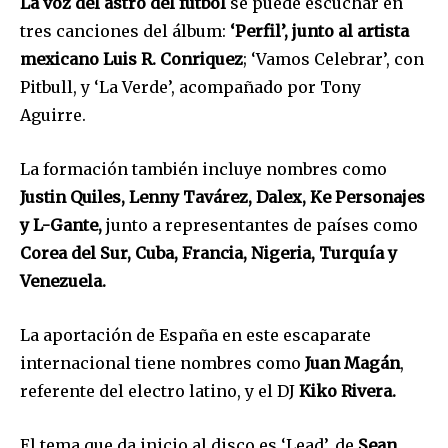
La voz del astro del futbol
se puede escuchar en
respetamos tu privacidad y no enviaremos correo basura a tu
INBOX. Tu información está segura con nosotros.
tres canciones del álbum:
‘Perfil’, junto al artista
mexicano Luis R. Conriquez
; ‘Vamos Celebrar’, con
Pitbull, y ‘La Verde’, acompañado por Tony
Aguirre.
SUSCRIBIR
La formación también incluye nombres como
Justin Quiles, Lenny Tavárez, Dalex, Ke Personajes
Acepto la
Política de Privacidad
.
y L-Gante,
junto a representantes de países como
Corea del Sur, Cuba, Francia, Nigeria, Turquía y
Venezuela.
32,111
32,214
11,243
Seguidores
Seguidores
Seguidores
La aportación de España en este escaparate
internacional tiene nombres como
Juan Magán
,
referente del electro latino, y el DJ
Kiko Rivera.
El tema que da inicio al disco es ‘Lead’, de
Sean