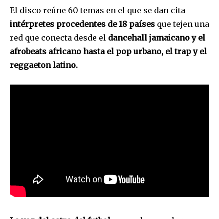
El disco reúne 60 temas en el que se dan cita
intérpretes procedentes de 18 países
que tejen una
red que conecta desde el
dancehall jamaicano y el
afrobeats africano hasta el pop urbano, el trap y el
reggaeton latino.
Únete a nuestra comunidad de
suscriptores y sé parte de la
conversación.
Para suscribirte, solo escribe tu dirección de correo eletrónico
y da click en el botón de "suscribir". No te preocupes,