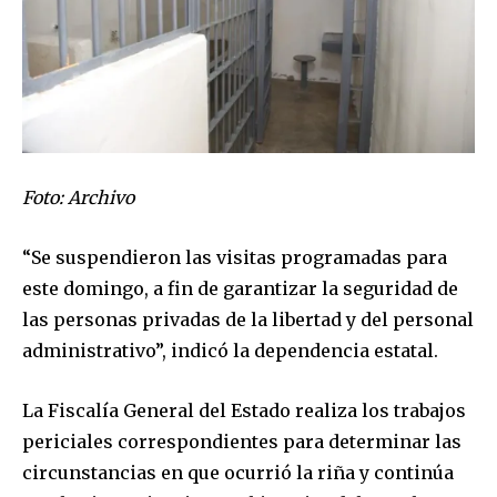
Foto: Archivo
“Se suspendieron las visitas programadas para
Únete a nuestra comunidad de
este domingo, a fin de garantizar la seguridad de
suscriptores y sé parte de la
las personas privadas de la libertad y del personal
conversación.
administrativo”, indicó la dependencia estatal.
Para suscribirte, solo escribe tu dirección de correo eletrónico
y da click en el botón de "suscribir". No te preocupes,
La Fiscalía General del Estado realiza los trabajos
respetamos tu privacidad y no enviaremos correo basura a tu
INBOX. Tu información está segura con nosotros.
periciales correspondientes para determinar las
circunstancias en que ocurrió la riña y continúa