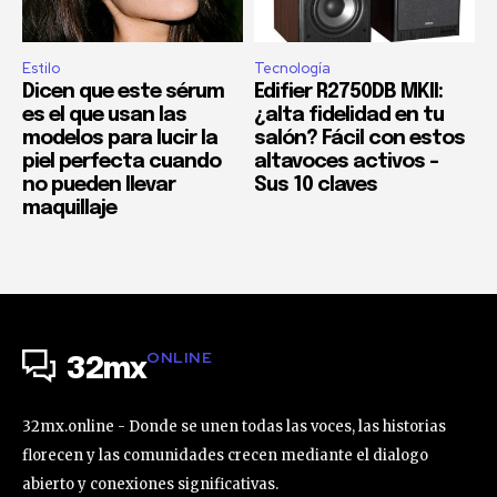
Estilo
Tecnología
Dicen que este sérum
Edifier R2750DB MKII:
es el que usan las
¿alta fidelidad en tu
modelos para lucir la
salón? Fácil con estos
piel perfecta cuando
altavoces activos –
no pueden llevar
Sus 10 claves
maquillaje
ONLINE
32mx
32mx.online - Donde se unen todas las voces, las historias
florecen y las comunidades crecen mediante el dialogo
abierto y conexiones significativas.