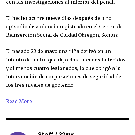
con las investigaciones al interior del penal.
El hecho ocurre nueve días después de otro
SUSCRIBIR
episodio de violencia registrado en el Centro de
Reinserción Social de Ciudad Obregón, Sonora.
Acepto la
Política de Privacidad
.
El pasado 22 de mayo una riña derivó en un
intento de motín que dejó dos internos fallecidos
32,111
32,214
11,243
y al menos cuatro lesionados, lo que obligó a la
Seguidores
Seguidores
Seguidores
intervención de corporaciones de seguridad de
los tres niveles de gobierno.
Read More