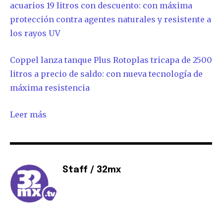
acuarios 19 litros con descuento: con máxima
SUSCRIBIR
protección contra agentes naturales y resistente a
los rayos UV
Acepto la
Política de Privacidad
.
Coppel lanza tanque Plus Rotoplas tricapa de 2500
litros a precio de saldo: con nueva tecnología de
32,111
32,214
11,243
máxima resistencia
Seguidores
Seguidores
Seguidores
Leer más
Staff / 32mx