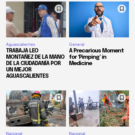
Aguascalientes
General
TRABAJA LEO
A Precarious Moment
MONTAÑEZ DE LA MANO
for ‘Pimping’ in
DE LA CIUDADANÍA POR
Medicine
UN MEJOR
AGUASCALIENTES
Nacional
Nacional