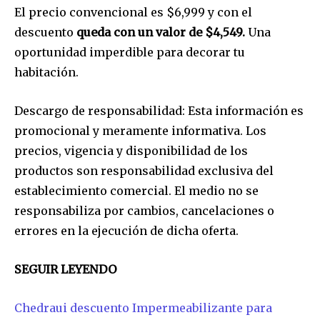
El precio convencional es $6,999 y con el
descuento
queda con un valor de $4,549.
Una
oportunidad imperdible para decorar tu
habitación.
Descargo de responsabilidad: Esta información es
Únete a nuestra comunidad de
promocional y meramente informativa. Los
suscriptores y sé parte de la
precios, vigencia y disponibilidad de los
conversación.
productos son responsabilidad exclusiva del
establecimiento comercial. El medio no se
Para suscribirte, solo escribe tu dirección de correo eletrónico
y da click en el botón de "suscribir". No te preocupes,
responsabiliza por cambios, cancelaciones o
respetamos tu privacidad y no enviaremos correo basura a tu
errores en la ejecución de dicha oferta.
INBOX. Tu información está segura con nosotros.
SEGUIR LEYENDO
Chedraui descuento Impermeabilizante para