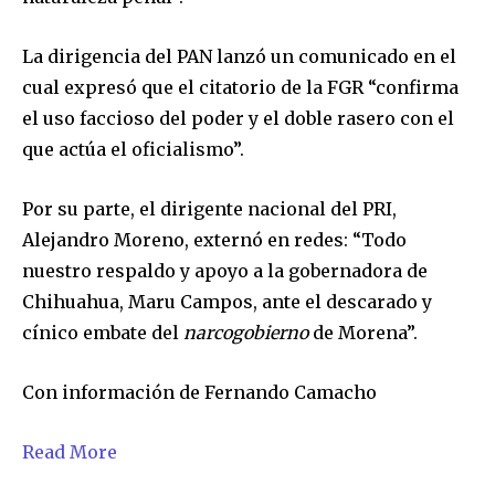
La dirigencia del PAN lanzó un comunicado en el
cual expresó que el citatorio de la FGR “confirma
el uso faccioso del poder y el doble rasero con el
que actúa el oficialismo”.
Por su parte, el dirigente nacional del PRI,
Alejandro Moreno, externó en redes: “Todo
Únete a nuestra comunidad de
nuestro respaldo y apoyo a la gobernadora de
suscriptores y sé parte de la
Chihuahua, Maru Campos, ante el descarado y
conversación.
cínico embate del
narcogobierno
de Morena”.
Para suscribirte, solo escribe tu dirección de correo eletrónico
y da click en el botón de "suscribir". No te preocupes,
Con información de Fernando Camacho
respetamos tu privacidad y no enviaremos correo basura a tu
INBOX. Tu información está segura con nosotros.
Read More