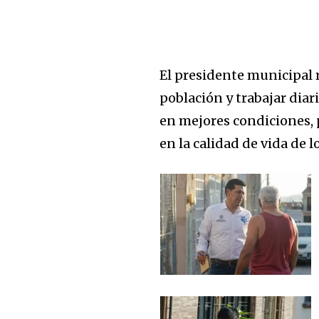
El presidente municipal 
población y trabajar dia
Únete a nuestr
en mejores condiciones,
comunidad de
en la calidad de vida de 
suscriptores y 
la conversación
Para suscribirte, solo escribe tu 
click en el botón de "suscribir".
privacidad y no enviaremos corr
está segura con nosotros.