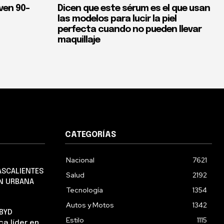
ven 90-
Dicen que este sérum es el que usan
las modelos para lucir la piel
perfecta cuando no pueden llevar
maquillaje
CATEGORÍAS
Nacional
7621
ASCALIENTES
Salud
2192
EN URBANA
Tecnología
1354
Autos y Motos
1342
 BYD
Estilo
1115
a líder en