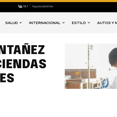
C
16.1
Aguascalientes
SALUD
INTERNACIONAL
ESTILO
AUTOS Y 
NTAÑEZ
CIENDAS
ES