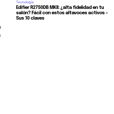
Tecnología
Edifier R2750DB MKII: ¿alta fidelidad en tu
salón? Fácil con estos altavoces activos –
Sus 10 claves
a
s
SUSCRIBIR
ca de Privacidad
.