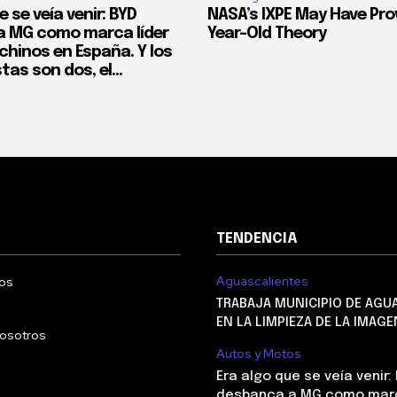
e se veía venir: BYD
NASA’s IXPE May Have Pro
 MG como marca líder
Year-Old Theory
chinos en España. Y los
as son dos, el...
TENDENCIA
Aguascalientes
os
TRABAJA MUNICIPIO DE AGU
EN LA LIMPIEZA DE LA IMAG
nosotros
Autos y Motos
Era algo que se veía venir:
desbanca a MG como marc