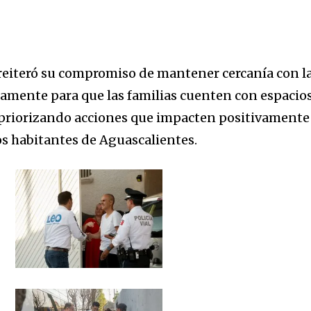
reiteró su compromiso de mantener cercanía con l
riamente para que las familias cuenten con espacio
a
 priorizando acciones que impacten positivamente
los habitantes de Aguascalientes.
sé parte de
.
dirección de correo eletrónico y da
 No te preocupes, respetamos tu
Acepto la
Políti
eo basura a tu INBOX. Tu información