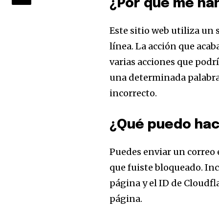
¿Por qué me ha
la conversación
Este sitio web utiliza un
Para suscribirte, solo escribe tu 
click en el botón de "suscribir".
línea. La acción que acab
privacidad y no enviaremos corr
varias acciones que podr
está segura con nosotros.
una determinada palabra
incorrecto.
¿Qué puedo hac
32,111
Seguidores
Puedes enviar un correo e
que fuiste bloqueado. In
página y el ID de Cloudfl
página.