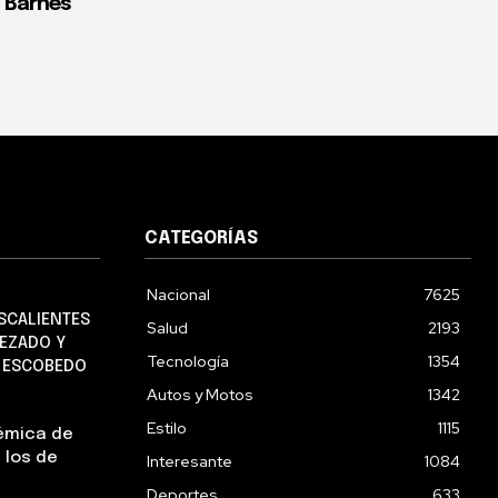
: Barnés
CATEGORÍAS
Nacional
7625
SCALIENTES
Salud
2193
EZADO Y
Tecnología
1354
O ESCOBEDO
Autos y Motos
1342
Estilo
1115
lémica de
 los de
Interesante
1084
Deportes
633