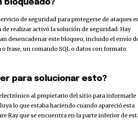
n bloqueado?
.
 servicio de seguridad para protegerse de ataques e
dirección de correo eletrónico y da
 No te preocupes, respetamos tu
Acepto la
Políti
a de realizar activó la solución de seguridad. Hay
eo basura a tu INBOX. Tu información
ían desencadenar este bloqueo, incluido el envío d
 o frase, un comando SQL o datos con formato
er para solucionar esto?
32,214
Seguidores
lectrónico al propietario del sitio para informarle
cluya lo que estaba haciendo cuando apareció esta
are Ray que se encuentra en la parte inferior de est