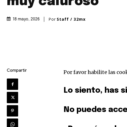
muy caluroso
Por
Staff / 32mx
18 mayo, 2026
Compartir
Por favor habilite las coo
Lo siento, has 
Únete a nuestr
No puedes acc
comunidad de
suscriptores y 