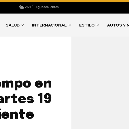
C
25.1
Aguascalientes
SALUD
INTERNACIONAL
ESTILO
AUTOS Y 
iempo en
rtes 19
iente