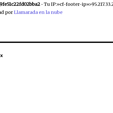
9fe51c22fd02bba2
•
Tu IP:»cf-footer-ip»>95.217.33.
ad por
Llamarada en la nube
mx