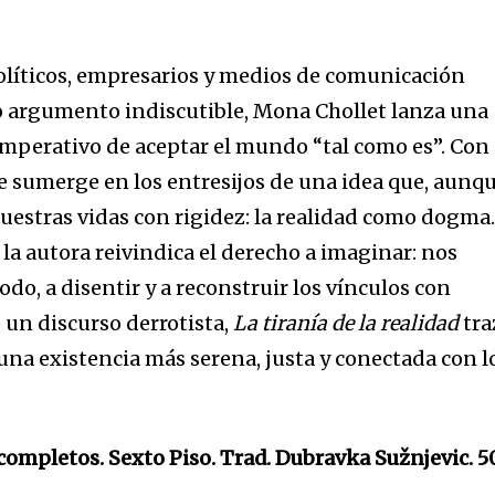
olíticos, empresarios y medios de comunicación
o argumento indiscutible, Mona Chollet lanza una
l imperativo de aceptar el mundo “tal como es”. Con
se sumerge en los entresijos de una idea que, aunq
estras vidas con rigidez: la realidad como dogma
 la autora reivindica el derecho a imaginar: nos
odo, a disentir y a reconstruir los vínculos con
 un discurso derrotista,
La tiranía de la realidad
tra
a
una existencia más serena, justa y conectada con l
sé parte de
completos. Sexto Piso. Trad. Dubravka Sužnjevic. 5
.