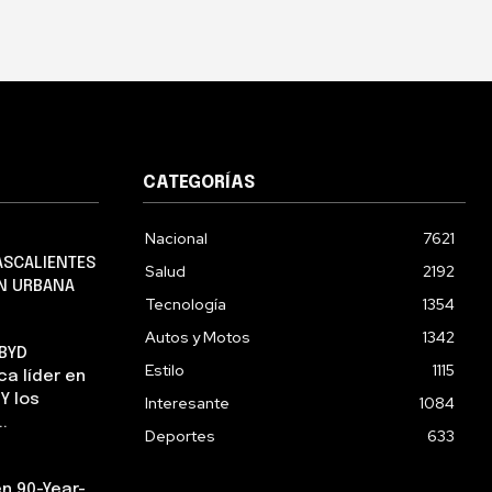
CATEGORÍAS
Nacional
7621
ASCALIENTES
Salud
2192
EN URBANA
Tecnología
1354
Autos y Motos
1342
 BYD
Estilo
1115
a líder en
Y los
Interesante
1084
.
Deportes
633
n 90-Year-