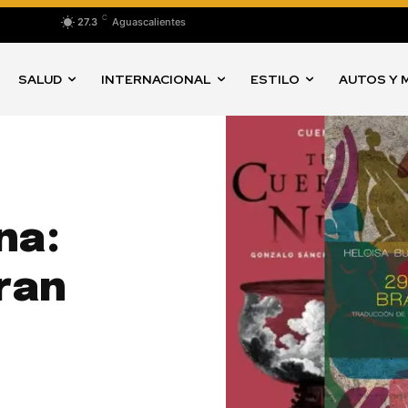
C
27.3
Aguascalientes
SALUD
INTERNACIONAL
ESTILO
AUTOS Y 
na:
ran