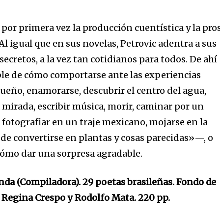
dirección de correo eletrónico y da
 No te preocupes, respetamos tu
por primera vez la producción cuentística y la pro
Acepto la
Políti
eo basura a tu INBOX. Tu información
 Al igual que en sus novelas, Petrovic adentra a sus
secretos, a la vez tan cotidianos para todos. De ahí
ble de cómo comportarse ante las experiencias
ueño, enamorarse, descubrir el centro del agua,
a mirada, escribir música, morir, caminar por un
32,214
 fotografiar en un traje mexicano, mojarse en la
Seguidores
d de convertirse en plantas y cosas parecidas»—, o
cómo dar una sorpresa agradable.
nda (Compiladora). 29 poetas brasileñas. Fondo de
 Regina Crespo y Rodolfo Mata. 220 pp.