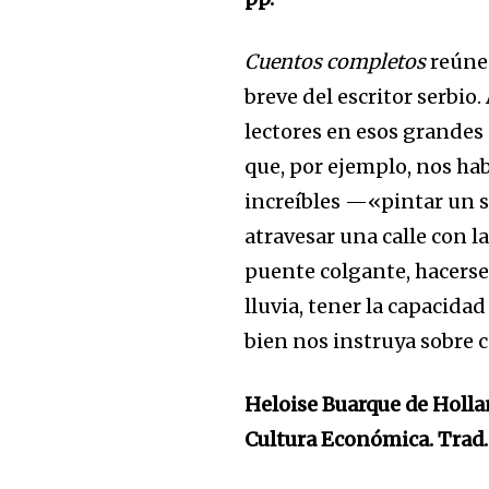
Para suscribirte, solo escribe tu 
click en el botón de "suscribir".
Cuentos completos
reúne 
privacidad y no enviaremos corr
breve del escritor serbio.
está segura con nosotros.
lectores en esos grandes 
que, por ejemplo, nos ha
increíbles —«pintar un s
atravesar una calle con l
32,111
puente colgante, hacerse
Seguidores
lluvia, tener la capacida
bien nos instruya sobre 
Heloise Buarque de Holla
Cultura Económica. Trad.