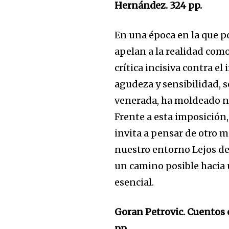
Hernández. 324 pp.
En una época en la que p
apelan a la realidad com
crítica incisiva contra e
agudeza y sensibilidad, 
venerada, ha moldeado nu
Frente a esta imposición,
invita a pensar de otro m
nuestro entorno Lejos de
Únete a nuestr
un camino posible hacia 
comunidad de
esencial.
suscriptores y 
Goran Petrovic. Cuentos 
la conversación
pp.