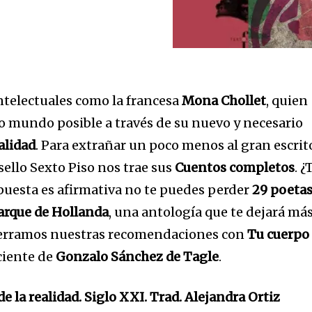
ntelectuales como la francesa
Mona Chollet
, quien
ro mundo posible a través de su nuevo y necesario
ealidad
. Para extrañar un poco menos al gran escrit
l sello Sexto Piso nos trae sus
Cuentos completos
. ¿
espuesta es afirmativa no te puedes perder
29 poeta
arque de Hollanda
, una antología que te dejará má
Cerramos nuestras recomendaciones con
Tu cuerpo
eciente de
Gonzalo Sánchez de Tagle
.
e la realidad. Siglo XXI. Trad. Alejandra Ortiz