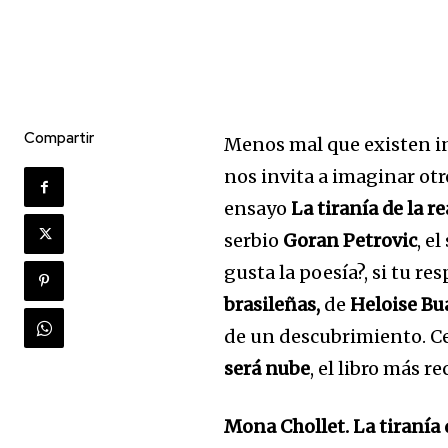
Compartir
Menos mal que existen i
nos invita a imaginar ot
ensayo
La tiranía de la r
serbio
Goran Petrovic
, e
gusta la poesía?, si tu r
brasileñas,
de
Heloise Bu
de un descubrimiento. 
será nube
, el libro más r
Mona Chollet. La tiranía d