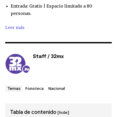
Entrada: Gratis | Espacio limitado a 80
personas.
Leer más
Únete a nuestra comunidad de
suscriptores y sé parte de la
conversación.
Staff / 32mx
Para suscribirte, solo escribe tu dirección de correo eletrónico
y da click en el botón de "suscribir". No te preocupes,
respetamos tu privacidad y no enviaremos correo basura a tu
INBOX. Tu información está segura con nosotros.
Fonoteca
Nacional
Temas
Tabla de contenido
[hide]
SUSCRIBIR