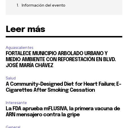
Información del evento
Acepto la
Política de Privacidad
.
Leer más
32,111
32,214
11,243
Seguidores
Seguidores
Seguidores
Aguascalientes
FORTALECE MUNICIPIO ARBOLADO URBANO Y
MEDIO AMBIENTE CON REFORESTACIÓN EN BLVD.
JOSÉ MARÍA CHÁVEZ
Salud
A Community-Designed Diet for Heart Failure; E-
Cigarettes After Smoking Cessation
Interesante
La FDA aprueba mFLUSIVA, la primera vacuna de
ARN mensajero contra la gripe
General