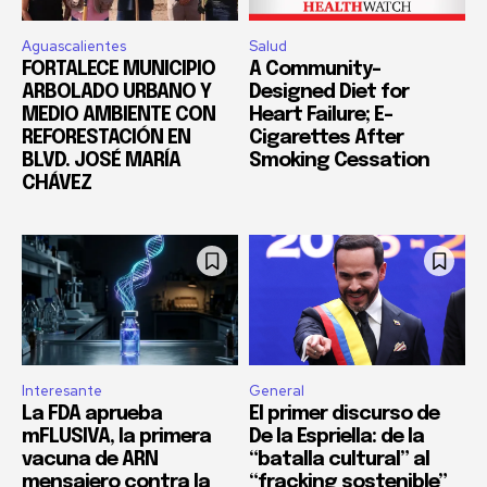
Aguascalientes
Salud
FORTALECE MUNICIPIO
A Community-
ARBOLADO URBANO Y
Designed Diet for
MEDIO AMBIENTE CON
Heart Failure; E-
REFORESTACIÓN EN
Cigarettes After
BLVD. JOSÉ MARÍA
Smoking Cessation
CHÁVEZ
Interesante
General
La FDA aprueba
El primer discurso de
mFLUSIVA, la primera
De la Espriella: de la
vacuna de ARN
“batalla cultural” al
mensajero contra la
“fracking sostenible”