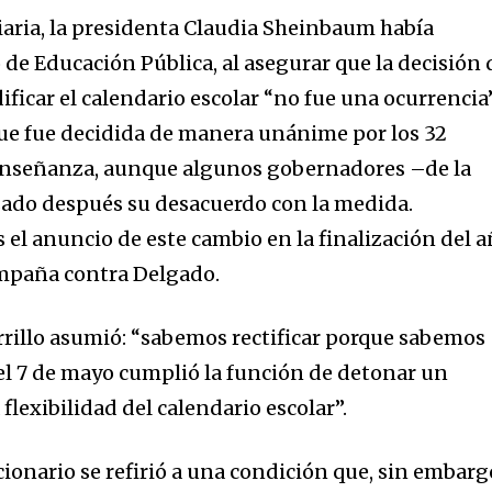
a
diaria, la presidenta Claudia Sheinbaum había
 de Educación Pública, al asegurar que la decisión 
sé parte de
ficar el calendario escolar “no fue una ocurrencia
.
ue fue decidida de manera unánime por los 32
e enseñanza, aunque algunos gobernadores –de la
dirección de correo eletrónico y da
ado después su desacuerdo con la medida.
 No te preocupes, respetamos tu
Acepto la
Políti
eo basura a tu INBOX. Tu información
 el anuncio de este cambio en la finalización del 
ampaña contra Delgado.
rrillo asumió: “sabemos rectificar porque sabemos
el 7 de mayo cumplió la función de detonar un
32,214
flexibilidad del calendario escolar”.
Seguidores
cionario se refirió a una condición que, sin embarg