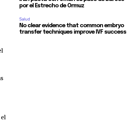
por el Estrecho de Ormuz
Salud
No clear evidence that common embryo
transfer techniques improve IVF success
el
as
 el