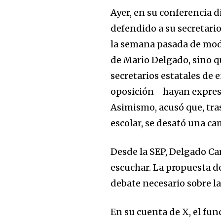
Únete a nuestr
Ayer, en su conferencia 
comunidad de
defendido a su secretario
suscriptores y 
la semana pasada de modi
la conversación
de Mario Delgado, sino q
secretarios estatales d
Para suscribirte, solo escribe tu 
oposición– hayan expres
click en el botón de "suscribir".
privacidad y no enviaremos corr
Asimismo, acusó que, tras
está segura con nosotros.
escolar, se desató una c
Desde la SEP, Delgado Ca
escuchar. La propuesta d
32,111
debate necesario sobre la 
Seguidores
En su cuenta de X, el fun