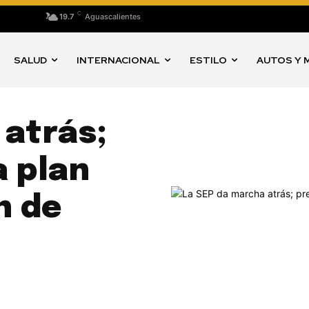
C
19.7
Aguascalientes
SALUD
INTERNACIONAL
ESTILO
AUTOS Y 
 atrás;
a plan
n de