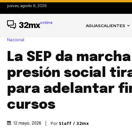
jueves, agosto 6, 2026
online
32mx
AGUASCALIENTES
Nacional
La SEP da marcha
presión social tir
para adelantar fi
cursos
Por
Staff / 32mx
12 mayo, 2026