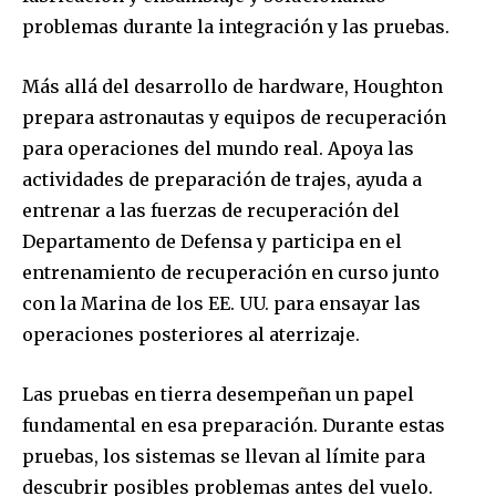
problemas durante la integración y las pruebas.
Más allá del desarrollo de hardware, Houghton
Únete a nuestra comunidad de
prepara astronautas y equipos de recuperación
suscriptores y sé parte de la
para operaciones del mundo real. Apoya las
conversación.
actividades de preparación de trajes, ayuda a
entrenar a las fuerzas de recuperación del
Para suscribirte, solo escribe tu dirección de correo eletrónico
y da click en el botón de "suscribir". No te preocupes,
Departamento de Defensa y participa en el
respetamos tu privacidad y no enviaremos correo basura a tu
entrenamiento de recuperación en curso junto
INBOX. Tu información está segura con nosotros.
con la Marina de los EE. UU. para ensayar las
operaciones posteriores al aterrizaje.
Las pruebas en tierra desempeñan un papel
fundamental en esa preparación. Durante estas
SUSCRIBIR
pruebas, los sistemas se llevan al límite para
descubrir posibles problemas antes del vuelo.
Acepto la
Política de Privacidad
.