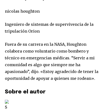
nicolas houghton
32,111
32,214
11,243
Ingeniero de sistemas de supervivencia de la
Seguidores
Seguidores
Seguidores
tripulación Orion
Fuera de su carrera en la NASA, Houghton
colabora como voluntario como bombero y
técnico en emergencias médicas. “Servir a mi
comunidad es algo que siempre me ha
apasionado”, dijo. «Estoy agradecido de tener la
oportunidad de apoyar a quienes me rodean».
Sobre el autor