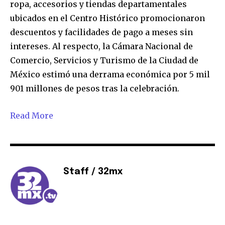
ropa, accesorios y tiendas departamentales
ubicados en el Centro Histórico promocionaron
Acepto la
Política de Privacidad
.
descuentos y facilidades de pago a meses sin
intereses. Al respecto, la Cámara Nacional de
Comercio, Servicios y Turismo de la Ciudad de
32,111
32,214
11,243
México estimó una derrama económica por 5 mil
Seguidores
Seguidores
Seguidores
901 millones de pesos tras la celebración.
Read More
Staff / 32mx