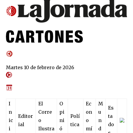
Martes 10 de febrero de 2026
I
El
O
Ec
M
Es
n
Corre
pi
on
u
Editor
Polí
ta
ic
o
ni
o
n
ial
tica
do
i
Ilustra
ó
mí
d
s