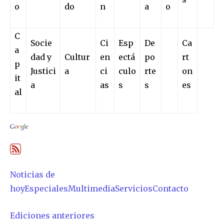
o
do
n
a
o
C
Socie
Ci
Esp
De
Ca
a
dad y
Cultur
en
ectá
po
rt
p
Justici
a
ci
culo
rte
on
it
a
as
s
s
es
al
Noticias de
hoy
Especiales
Multimedia
Servicios
Contacto
Ediciones anteriores