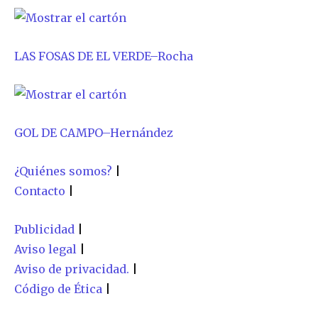
LAS FOSAS DE EL VERDE
–
Rocha
GOL DE CAMPO
–
Hernández
Únete a nuestra comunidad de
¿Quiénes somos?
|
suscriptores y sé parte de la
Contacto
|
conversación.
Publicidad
|
Para suscribirte, solo escribe tu dirección de correo eletrónico
y da click en el botón de "suscribir". No te preocupes,
Aviso legal
|
respetamos tu privacidad y no enviaremos correo basura a tu
Aviso de privacidad.
|
INBOX. Tu información está segura con nosotros.
Código de Ética
|