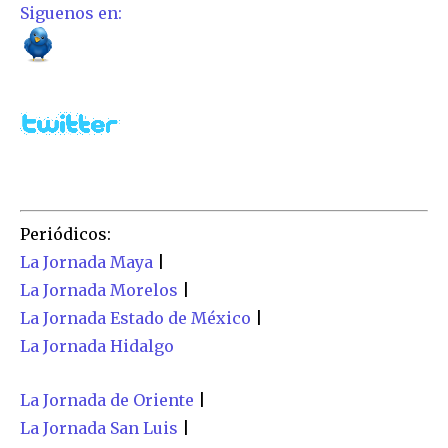
Siguenos en:
SUSCRIBIR
Acepto la
Política de Privacidad
.
32,111
32,214
11,243
Periódicos:
Seguidores
Seguidores
Seguidores
La Jornada Maya
|
La Jornada Morelos
|
La Jornada Estado de México
|
La Jornada Hidalgo
La Jornada de Oriente
|
La Jornada San Luis
|