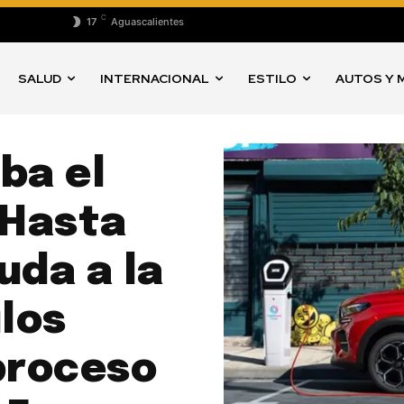
C
17
Aguascalientes
SALUD
INTERNACIONAL
ESTILO
AUTOS Y 
ba el
 Hasta
uda a la
los
proceso