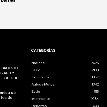
: Barnés
CATEGORÍAS
Nacional
7625
SCALIENTES
Salud
2193
EZADO Y
Tecnología
1354
O ESCOBEDO
Autos y Motos
1342
Estilo
1115
lémica de
 los de
Interesante
1084
Deportes
633