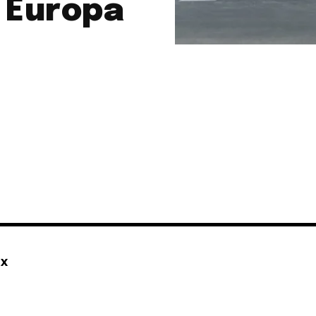
n Europa
a
sé parte de
.
dirección de correo eletrónico y da
 No te preocupes, respetamos tu
Acepto la
Políti
eo basura a tu INBOX. Tu información
mx