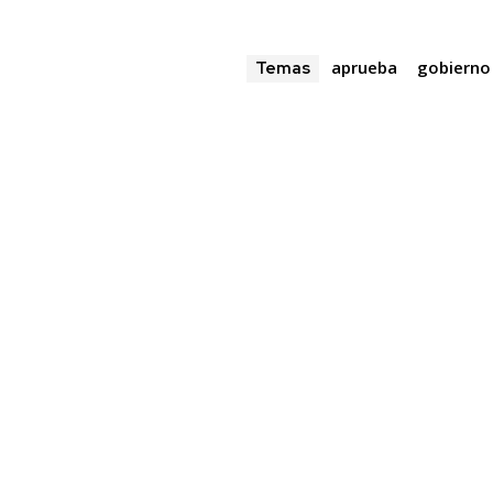
32,111
aprueba
gobierno
Temas
Seguidores