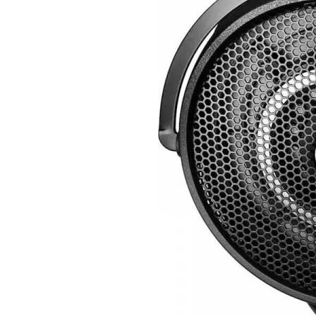
Únete a nuestr
comunidad de
suscriptores y 
la conversación
Para suscribirte, solo escribe tu 
click en el botón de "suscribir".
privacidad y no enviaremos corr
está segura con nosotros.