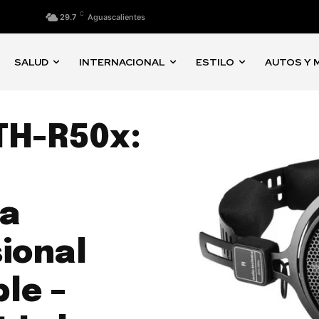
C
29.7
Aguascalientes
SALUD
INTERNACIONAL
ESTILO
AUTOS Y 
TH-R50x:
s
na
ional
le –