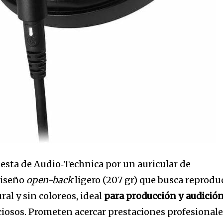
32,214
Seguidores
esta de Audio‑Technica por un auricular de
diseño
open-back
ligero (207 gr) que busca reprodu
al y sin coloreos, ideal
para producción y audició
iosos. Prometen acercar prestaciones profesional