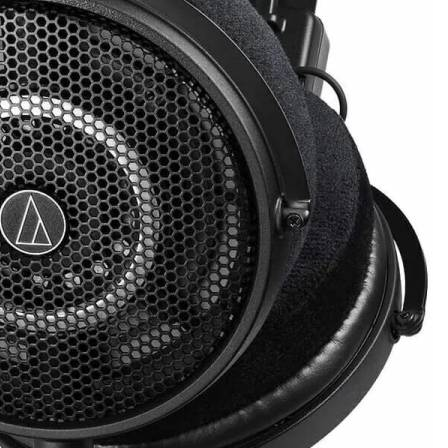
a
sé parte de
.
dirección de correo eletrónico y da
 No te preocupes, respetamos tu
Acepto la
Políti
eo basura a tu INBOX. Tu información