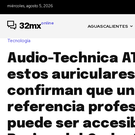
miércoles, agosto 5, 2026
online
32mx
AGUASCALIENTES
Tecnología
Audio-Technica A
estos auriculare
confirman que u
referencia profes
puede ser accesib