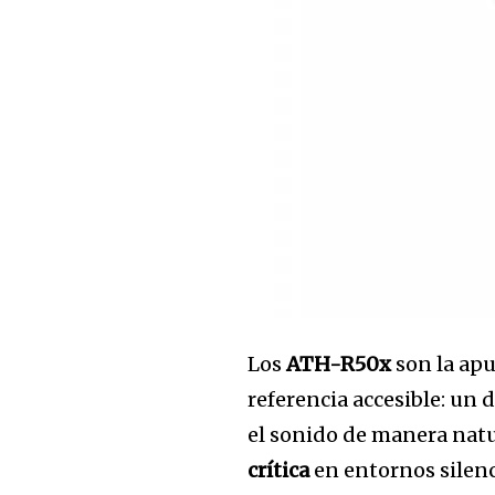
32,111
Seguidores
Los
ATH-R50x
son la apu
referencia accesible: un 
el sonido de manera natur
crítica
en entornos silenc