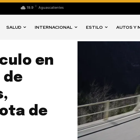
C
19.9
Aguascalientes
SALUD
INTERNACIONAL
ESTILO
AUTOS Y 
culo en
 de
s,
ota de