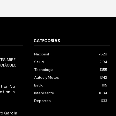
CATEGORÍAS
Nacional
7628
TES ABRE
Salud
2194
ECTÁCULO
Tecnología
1355
Autos y Motos
1342
Estilo
1115
tion No
ction in
Interesante
1084
Deportes
633
ro García