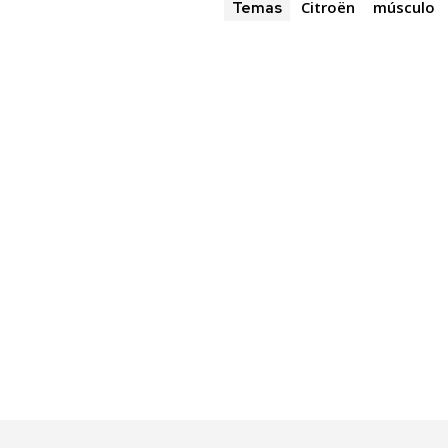
Citroën
músculo
Temas
32,111
Seguidores