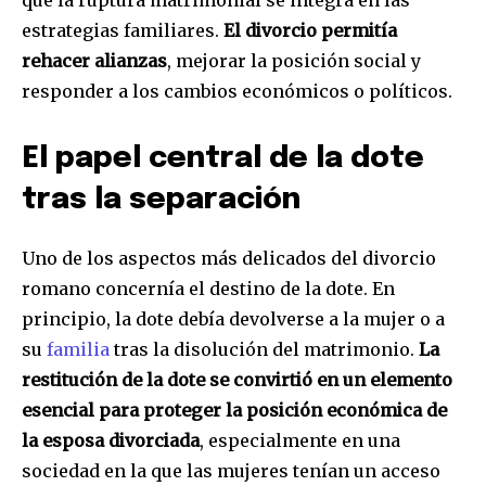
que la ruptura matrimonial se integra en las
estrategias familiares.
El divorcio permitía
Acepto la
Política de Privacidad
.
rehacer alianzas
, mejorar la posición social y
responder a los cambios económicos o políticos.
32,111
32,214
11,243
Seguidores
Seguidores
Seguidores
El papel central de la dote
tras la separación
Uno de los aspectos más delicados del divorcio
romano concernía el destino de la dote. En
principio, la dote debía devolverse a la mujer o a
su
familia
tras la disolución del matrimonio.
La
restitución de la dote se convirtió en un elemento
esencial para proteger la posición económica de
la esposa divorciada
, especialmente en una
sociedad en la que las mujeres tenían un acceso