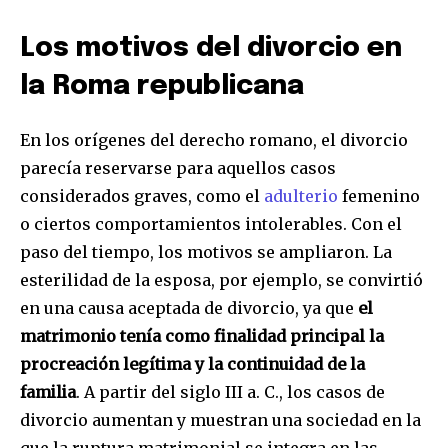
Los motivos del divorcio en
la Roma republicana
Únete a nuestra comunidad de
En los orígenes del derecho romano, el divorcio
suscriptores y sé parte de la
parecía reservarse para aquellos casos
conversación.
considerados graves, como el
adulterio
femenino
o ciertos comportamientos intolerables. Con el
Para suscribirte, solo escribe tu dirección de correo eletrónico
y da click en el botón de "suscribir". No te preocupes,
paso del tiempo, los motivos se ampliaron. La
respetamos tu privacidad y no enviaremos correo basura a tu
esterilidad de la esposa, por ejemplo, se convirtió
INBOX. Tu información está segura con nosotros.
en una causa aceptada de divorcio, ya que
el
matrimonio tenía como finalidad principal la
procreación legítima y la continuidad de la
familia
. A partir del siglo III a. C., los casos de
divorcio aumentan y muestran una sociedad en la
SUSCRIBIR