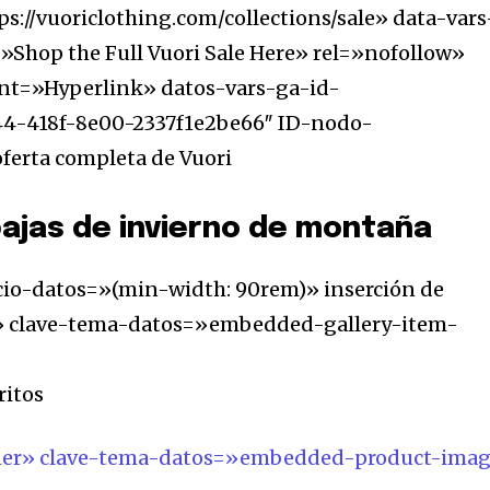
s://vuoriclothing.com/collections/sale» data-vars
»Shop the Full Vuori Sale Here» rel=»nofollow»
nt=»Hyperlink» datos-vars-ga-id-
4-418f-8e00-2337f1e2be66″ ID-nodo-
ferta completa de Vuori
ajas de invierno de montaña
io-datos=»(min-width: 90rem)» inserción de
 clave-tema-datos=»embedded-gallery-item-
ritos
ner» clave-tema-datos=»embedded-product-ima