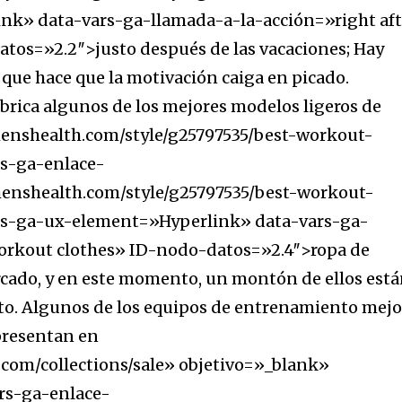
k» data-vars-ga-llamada-a-la-acción=»right aft
tos=»2.2″>justo después de las vacaciones; Hay
 que hace que la motivación caiga en picado.
abrica algunos de los mejores modelos ligeros de
enshealth.com/style/g25797535/best-workout-
rs-ga-enlace-
enshealth.com/style/g25797535/best-workout-
rs-ga-ux-element=»Hyperlink» data-vars-ga-
orkout clothes» ID-nodo-datos=»2.4″>ropa de
cado, y en este momento, un montón de ellos est
to. Algunos de los equipos de entrenamiento mejo
presentan en
.com/collections/sale» objetivo=»_blank»
rs-ga-enlace-