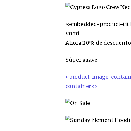
«embedded-product-title
Vuori
Ahora 20% de descuent
Súper suave
«product-image-contai
container»>