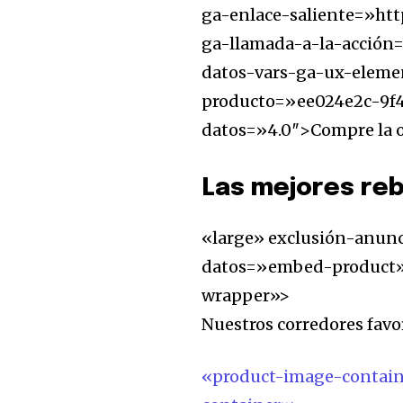
ga-enlace-saliente=»http
ga-llamada-a-la-acción=
datos-vars-ga-ux-eleme
producto=»ee024e2c-9f4
datos=»4.0″>Compre la o
Las mejores reb
«large» exclusión-anunc
datos=»embed-product»
wrapper»>
Nuestros corredores favo
«product-image-contai