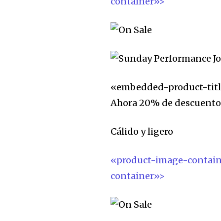
container»>
«embedded-product-titl
Ahora 20% de descuent
Cálido y ligero
«product-image-contai
container»>