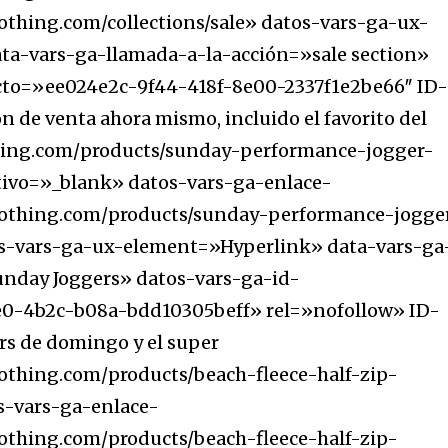
lothing.com/collections/sale» datos-vars-ga-ux-
ta-vars-ga-llamada-a-la-acción=»sale section»
cto=»ee024e2c-9f44-418f-8e00-2337f1e2be66″ ID
 de venta ahora mismo, incluido el favorito del
thing.com/products/sunday-performance-jogger-
tivo=»_blank» datos-vars-ga-enlace-
clothing.com/products/sunday-performance-jogge
a
s-vars-ga-ux-element=»Hyperlink» data-vars-ga
nday Joggers» datos-vars-ga-id-
sé parte de
0-4b2c-b08a-bdd10305beff» rel=»nofollow» ID-
.
s de domingo y el super
dirección de correo eletrónico y da
lothing.com/products/beach-fleece-half-zip-
 No te preocupes, respetamos tu
Acepto la
Políti
s-vars-ga-enlace-
eo basura a tu INBOX. Tu información
lothing.com/products/beach-fleece-half-zip-