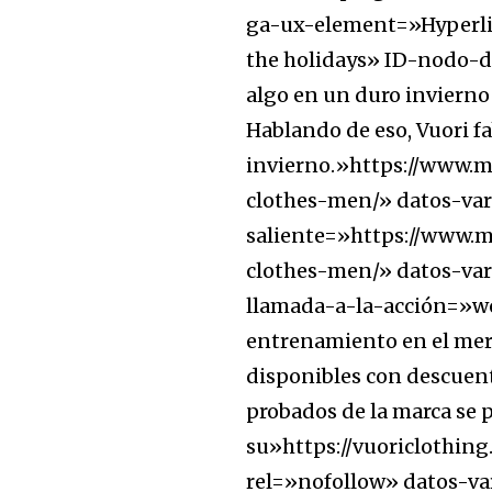
ga-ux-element=»Hyperlin
the holidays» ID-nodo-da
algo en un duro invierno
Hablando de eso, Vuori f
invierno.»https://www.m
clothes-men/» datos-va
saliente=»https://www.m
clothes-men/» datos-va
llamada-a-la-acción=»w
entrenamiento en el mer
disponibles con descuen
probados de la marca se 
su»https://vuoriclothing
rel=»nofollow» datos-va