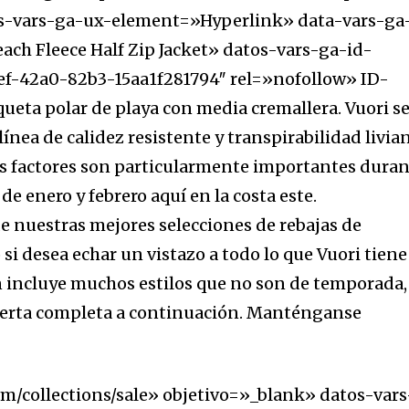
s-vars-ga-ux-element=»Hyperlink» data-vars-ga
ch Fleece Half Zip Jacket» datos-vars-ga-id-
f-42a0-82b3-15aa1f281794″ rel=»nofollow» ID-
eta polar de playa con media cremallera. Vuori s
32,214
 línea de calidez resistente y transpirabilidad livia
Seguidores
os factores son particularmente importantes dura
de enero y febrero aquí en la costa este.
 nuestras mejores selecciones de rebajas de
 si desea echar un vistazo a todo lo que Vuori tiene
n incluye muchos estilos que no son de temporada,
ferta completa a continuación. Manténganse
om/collections/sale» objetivo=»_blank» datos-vars