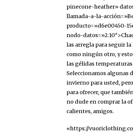
pinecone-heather» dato
llamada-a-la-acción=»Bea
producto=»d6e00450-15e
nodo-datos=»2.10″>Chaqu
32,111
las arregla para seguir la
Seguidores
como ningún otro, y est
las gélidas temperaturas 
Seleccionamos algunas de
invierno para usted, pero
para ofrecer, que tambié
no dude en comprar la o
calientes, amigos.
«https://vuoriclothing.c