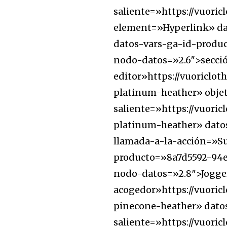
saliente=»https://vuoric
element=»Hyperlink» da
datos-vars-ga-id-produ
nodo-datos=»2.6″>sección
editor»https://vuoriclo
platinum-heather» obje
saliente=»https://vuori
Únete a nuestr
platinum-heather» dato
comunidad de
llamada-a-la-acción=»Su
suscriptores y 
producto=»8a7d5592-94e
la conversación
nodo-datos=»2.8″>Jogger
Para suscribirte, solo escribe tu 
acogedor»https://vuoric
click en el botón de "suscribir".
pinecone-heather» dato
privacidad y no enviaremos corr
saliente=»https://vuoric
está segura con nosotros.