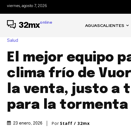
viernes, agosto 7, 2026
online
32mx
AGUASCALIENTES
Salud
El mejor equipo p
clima frío de Vuor
la venta, justo a
para la tormenta 
Por
Staff / 32mx
23 enero, 2026