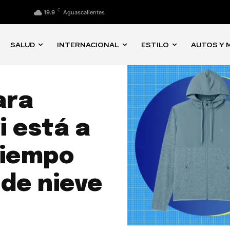
C
19.9
Aguascalientes
SALUD
INTERNACIONAL
ESTILO
AUTOS Y 
ara
i está a
 tiempo
de nieve