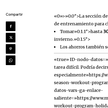
Compartir
«0»>»0.0″>La sección de 
de entrenamiento para cl
Tomar»0.1.1″>hasta
30
invierno.»0.1.5″>
Los ahorros también se
«true» ID-nodo-datos=»
tarea difícil. Podría dec
especialmente»https://
season-workout-program-
datos-vars-ga-enlace-
saliente=»https://www.m
workout-program-holiday