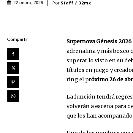
Por
Staff / 32mx
22 enero, 2026
Compartir
Supernova Génesis 2026
adrenalina y más boxeo 
superar lo visto en su de
títulos en juego y cread
ring el p
róximo 26 de abri
La función tendrá regre
volverán a escena para de
que los han acompañado 
Uno de los nombres que n