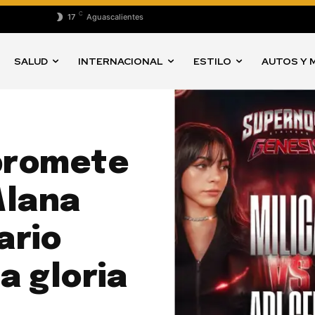
C
17
Aguascalientes
SALUD
INTERNACIONAL
ESTILO
AUTOS Y 
promete
Alana
ario
a gloria