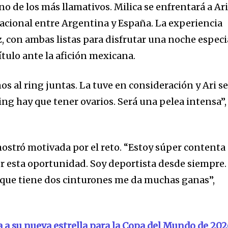
o de los más llamativos. Milica se enfrentará a Ar
acional entre Argentina y España. La experiencia
, con ambas listas para disfrutar una noche especi
ítulo ante la afición mexicana.
 al ring juntas. La tuve en consideración y Ari s
ring hay que tener ovarios. Será una pelea intensa”,
a
sé parte de
 mostró motivada por el reto. “Estoy súper contenta
.
or esta oportunidad. Soy deportista desde siempre.
 que tiene dos cinturones me da muchas ganas”,
dirección de correo eletrónico y da
 No te preocupes, respetamos tu
Acepto la
Políti
eo basura a tu INBOX. Tu información
a su nueva estrella para la Copa del Mundo de 20