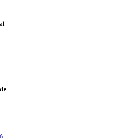
i
al.
e
 de
SUSCRIBIR
ca de Privacidad
.
26