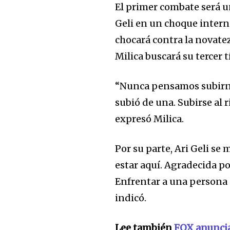
El primer combate será un
Geli en un choque intern
chocará contra la novatez
Milica buscará su tercer t
“Nunca pensamos subirnos
subió de una. Subirse al 
Únete a nuestr
expresó Milica.
comunidad de
suscriptores y 
Por su parte, Ari Geli se
la conversación
estar aquí. Agradecida p
Enfrentar a una persona
Para suscribirte, solo escribe tu 
indicó.
click en el botón de "suscribir".
privacidad y no enviaremos corr
Lee también
FOX anuncia 
está segura con nosotros.