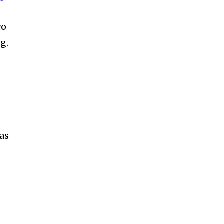
co
g.
11,243
Seguidores
as