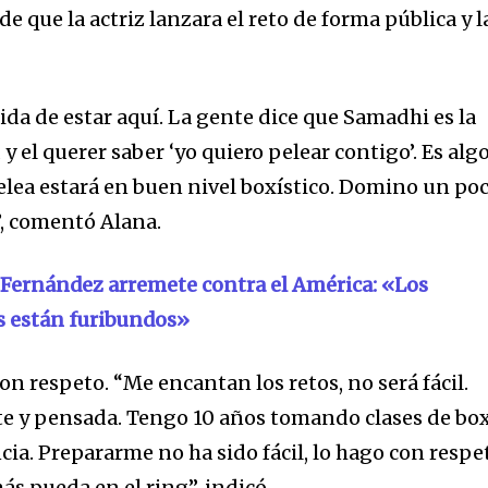
de que la actriz lanzara el reto de forma pública y l
da de estar aquí. La gente dice que Samadhi es la
 y el querer saber ‘yo quiero pelear contigo’. Es alg
pelea estará en buen nivel boxístico. Domino un po
”, comentó Alana.
Fernández arremete contra el América: «Los
s están furibundos»
n respeto. “Me encantan los retos, no será fácil.
te y pensada. Tengo 10 años tomando clases de box
ia. Prepararme no ha sido fácil, lo hago con respe
ás pueda en el ring”, indicó.