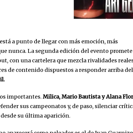
está a punto de llegar con más emoción, más
que nunca. La segunda edición del evento promete
but, con una cartelera que mezcla rivalidades reales
ores de contenido dispuestos a responder arriba de
l.
sos importantes.
Milica, Mario Bautista y Alana Flo
fender sus campeonatos y, de paso, silenciar crític
desde su última aparición.
o aparecerá como peleador es el de Juan Guarnizo