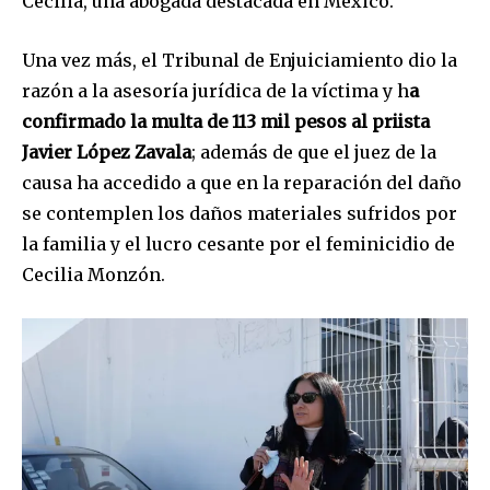
Cecilia, una abogada destacada en México.
y da click en el botón de "suscribir". No te preocupes,
respetamos tu privacidad y no enviaremos correo basura a tu
INBOX. Tu información está segura con nosotros.
Una vez más, el Tribunal de Enjuiciamiento dio la
razón a la asesoría jurídica de la víctima y h
a
confirmado la multa de 113 mil pesos al priista
Javier López Zavala
; además de que el juez de la
causa ha accedido a que en la reparación del daño
SUSCRIBIR
se contemplen los daños materiales sufridos por
la familia y el lucro cesante por el feminicidio de
Acepto la
Política de Privacidad
.
Cecilia Monzón.
32,111
32,214
11,243
Seguidores
Seguidores
Seguidores