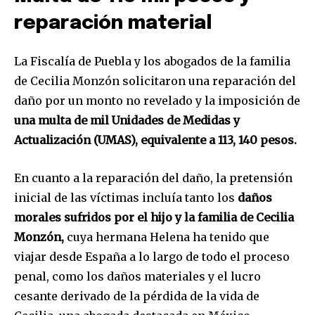
reparación material
La Fiscalía de Puebla y los abogados de la familia
de Cecilia Monzón solicitaron una reparación del
daño por un monto no revelado y la imposición de
una multa de mil Unidades de Medidas y
Actualización (UMAS), equivalente a 113, 140 pesos.
En cuanto a la reparación del daño, la pretensión
inicial de las víctimas incluía tanto los
daños
morales sufridos por el hijo y la familia de Cecilia
Únete a nuestra comunidad de
Monzón,
cuya hermana Helena ha tenido que
suscriptores y sé parte de la
viajar desde España a lo largo de todo el proceso
conversación.
penal, como los daños materiales y el lucro
cesante derivado de la pérdida de la vida de
Para suscribirte, solo escribe tu dirección de correo eletrónico