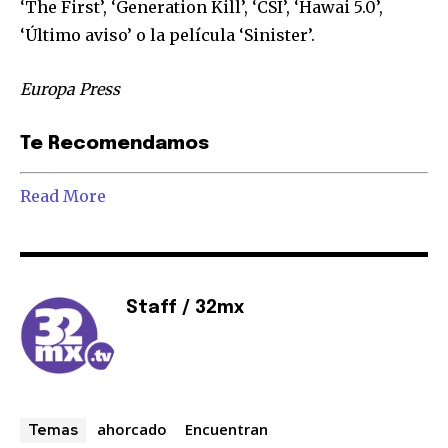
‘The First’, ‘Generation Kill’, ‘CSI’, ‘Hawai 5.0’,
Para suscribirte, solo escribe tu dirección de correo eletrónico
‘Último aviso’ o la película ‘Sinister’.
y da click en el botón de "suscribir". No te preocupes,
respetamos tu privacidad y no enviaremos correo basura a tu
Europa Press
INBOX. Tu información está segura con nosotros.
Te Recomendamos
Read More
SUSCRIBIR
Acepto la
Política de Privacidad
.
Staff / 32mx
32,111
32,214
11,243
Seguidores
Seguidores
Seguidores
ahorcado
Encuentran
Temas