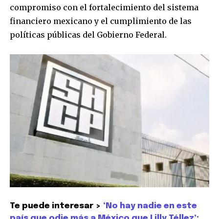
compromiso con el fortalecimiento del sistema
SUSCRIBIR
financiero mexicano y el cumplimiento de las
políticas públicas del Gobierno Federal.
Acepto la
Política de Privacidad
.
32,111
32,214
11,243
Seguidores
Seguidores
Seguidores
Te puede interesar >
‘No hay nadie en este
país que odie más a México que Lilly Téllez’: