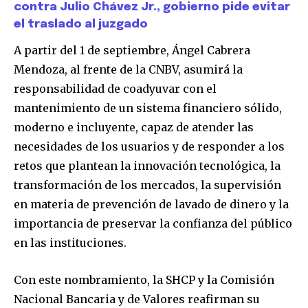
contra Julio Chávez Jr., gobierno pide evitar
el traslado al juzgado
A partir del 1 de septiembre, Ángel Cabrera
Mendoza, al frente de la CNBV, asumirá la
responsabilidad de coadyuvar con el
mantenimiento de un sistema financiero sólido,
moderno e incluyente, capaz de atender las
Únete a nuestra comunidad de
suscriptores y sé parte de la
necesidades de los usuarios y de responder a los
conversación.
retos que plantean la innovación tecnológica, la
transformación de los mercados, la supervisión
Para suscribirte, solo escribe tu dirección de correo eletrónico
en materia de prevención de lavado de dinero y la
y da click en el botón de "suscribir". No te preocupes,
respetamos tu privacidad y no enviaremos correo basura a tu
importancia de preservar la confianza del público
INBOX. Tu información está segura con nosotros.
en las instituciones.
Con este nombramiento, la SHCP y la Comisión
Nacional Bancaria y de Valores reafirman su