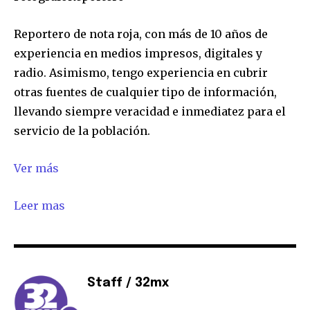
SUSCRIBIR
Reportero de nota roja, con más de 10 años de
Acepto la
Política de Privacidad
.
experiencia en medios impresos, digitales y
radio. Asimismo, tengo experiencia en cubrir
otras fuentes de cualquier tipo de información,
32,111
32,214
11,243
llevando siempre veracidad e inmediatez para el
Seguidores
Seguidores
Seguidores
servicio de la población.
Ver más
Leer mas
Staff / 32mx