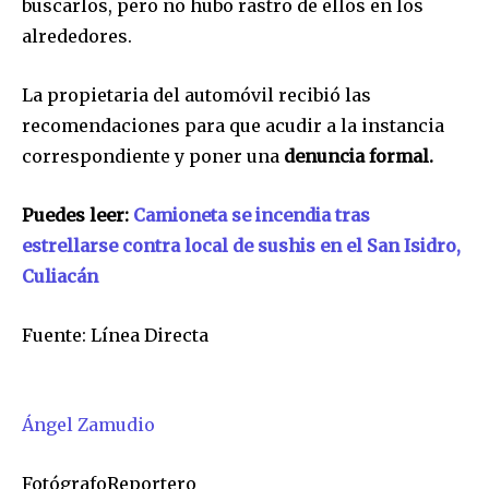
buscarlos, pero no hubo rastro de ellos en los
alrededores.
La propietaria del automóvil recibió las
recomendaciones para que acudir a la instancia
correspondiente y poner una
denuncia formal.
Únete a nuestra comunidad de
Puedes leer:
Camioneta se incendia tras
suscriptores y sé parte de la
estrellarse contra local de sushis en el San Isidro,
conversación.
Culiacán
Para suscribirte, solo escribe tu dirección de correo eletrónico
y da click en el botón de "suscribir". No te preocupes,
Fuente: Línea Directa
respetamos tu privacidad y no enviaremos correo basura a tu
INBOX. Tu información está segura con nosotros.
Ángel Zamudio
FotógrafoReportero