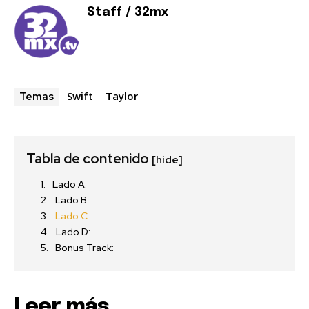
Staff / 32mx
Swift
Taylor
Temas
Tabla de contenido
[hide]
Lado A:
Lado B:
Lado C:
Lado D:
Bonus Track:
Leer más