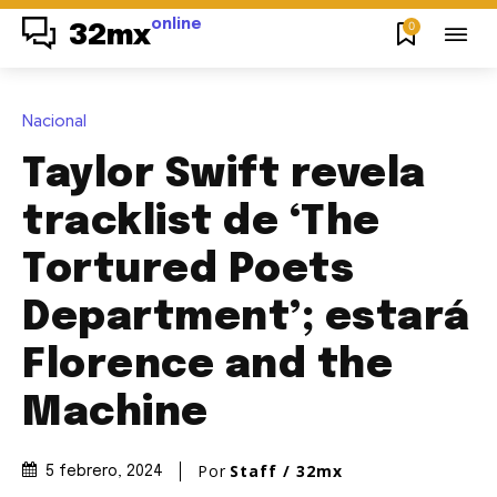
online
0
32mx
Nacional
Taylor Swift revela
tracklist de ‘The
Tortured Poets
Department’; estará
Florence and the
Machine
Por
Staff / 32mx
5 febrero, 2024