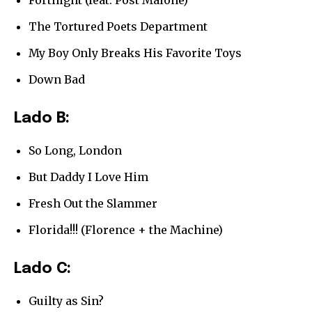
Fortnight (feat. Post Malone)
The Tortured Poets Department
My Boy Only Breaks His Favorite Toys
Down Bad
Lado B:
So Long, London
But Daddy I Love Him
Fresh Out the Slammer
Únete a nuestra comunidad de
Florida!!! (Florence + the Machine)
suscriptores y sé parte de la
conversación.
Lado C:
Para suscribirte, solo escribe tu dirección de correo eletrónico
Guilty as Sin?
y da click en el botón de "suscribir". No te preocupes,