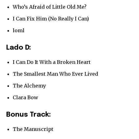
respetamos tu privacidad y no enviaremos correo basura a tu
Who’s Afraid of Little Old Me?
INBOX. Tu información está segura con nosotros.
I Can Fix Him (No Really I Can)
loml
Lado D:
SUSCRIBIR
I Can Do It With a Broken Heart
Acepto la
Política de Privacidad
.
The Smallest Man Who Ever Lived
The Alchemy
32,111
32,214
11,243
Clara Bow
Seguidores
Seguidores
Seguidores
Bonus Track:
The Manuscript