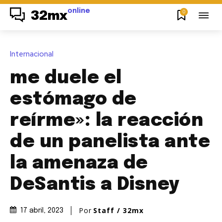
online
0
32mx
Internacional
me duele el
estómago de
reírme»: la reacción
de un panelista ante
la amenaza de
DeSantis a Disney
Por
Staff / 32mx
17 abril, 2023