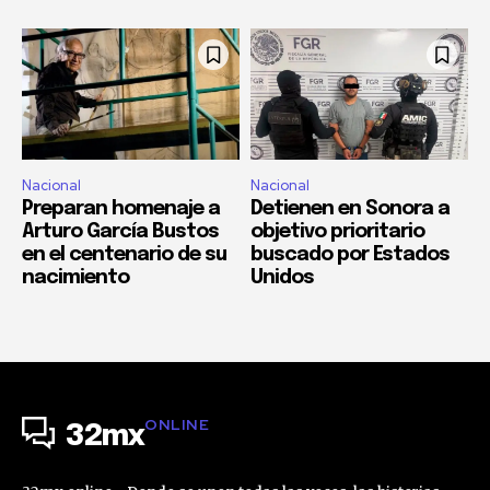
Nacional
Nacional
Preparan homenaje a
Detienen en Sonora a
Arturo García Bustos
objetivo prioritario
en el centenario de su
buscado por Estados
nacimiento
Unidos
ONLINE
32mx