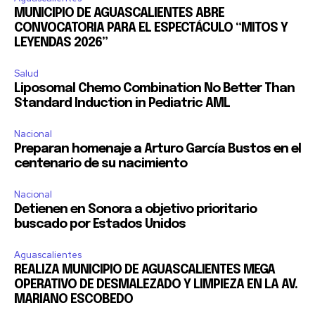
MUNICIPIO DE AGUASCALIENTES ABRE
CONVOCATORIA PARA EL ESPECTÁCULO “MITOS Y
LEYENDAS 2026”
SUSCRIBIR
Salud
Liposomal Chemo Combination No Better Than
Acepto la
Política de Privacidad
.
Standard Induction in Pediatric AML
Nacional
Preparan homenaje a Arturo García Bustos en el
centenario de su nacimiento
32,111
32,214
11,243
Seguidores
Seguidores
Seguidores
Nacional
Detienen en Sonora a objetivo prioritario
buscado por Estados Unidos
Aguascalientes
REALIZA MUNICIPIO DE AGUASCALIENTES MEGA
OPERATIVO DE DESMALEZADO Y LIMPIEZA EN LA AV.
MARIANO ESCOBEDO