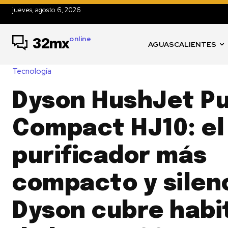
jueves, agosto 6, 2026
online
32mx
AGUASCALIENTES
Tecnología
Dyson HushJet Pu
Compact HJ10: el
purificador más
compacto y silen
Dyson cubre habi