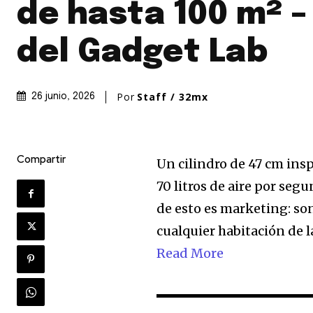
de hasta 100 m² –
del Gadget Lab
Únete a nuestr
comunidad de
Por
Staff / 32mx
26 junio, 2026
suscriptores y 
la conversación
Compartir
Un cilindro de 47 cm ins
Para suscribirte, solo escribe tu 
70 litros de aire por se
click en el botón de "suscribir".
privacidad y no enviaremos corr
de esto es marketing: son
está segura con nosotros.
cualquier habitación de l
Read More