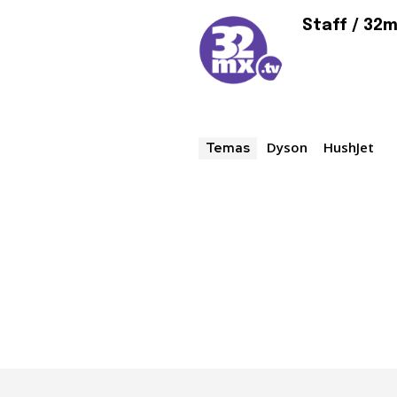
32,111
Seguidores
Staff / 32
Dyson
HushJet
Temas