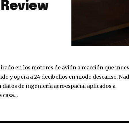
 Review
a
sé parte de
.
pirado en los motores de avión a reacción que mue
dirección de correo eletrónico y da
gundo y opera a 24 decibelios en modo descanso. Na
 No te preocupes, respetamos tu
Acepto la
Políti
eo basura a tu INBOX. Tu información
 datos de ingeniería aeroespacial aplicados a
a casa…