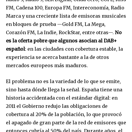
Acepto la
Política de Privacidad
.
FM, Cadena 100, Europa FM, Intereconomía, Radio
Marca y una creciente lista de emisoras musicales
en bloques de prueba —Gold FM, La Mega,
32,111
32,214
11,243
Corazón FM, La Indie, RockStar, entre otras—.
No
Seguidores
Seguidores
Seguidores
es la oferta pobre que algunos asocian al DAB+
español
: en las ciudades con cobertura estable, la
experiencia se acerca bastante a la de otros
mercados europeos más maduros.
El problema no es la variedad de lo que se emite,
sino hasta dónde llega la señal. España tiene una
historia accidentada con el estándar digital: en
2011 el Gobierno redujo las obligaciones de
cobertura al 20% de la población, lo que provocó
el apagado de gran parte de la red de emisores que
entonces cubría al 50% del país. Durante años, el