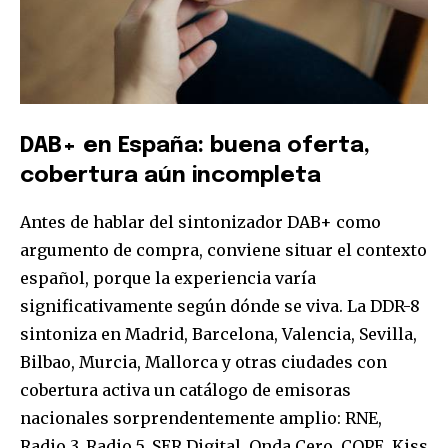
Únete a nuestra comunidad de
DAB+ en España: buena oferta,
suscriptores y sé parte de la
cobertura aún incompleta
conversación.
Antes de hablar del sintonizador DAB+ como
Para suscribirte, solo escribe tu dirección de correo eletrónico
y da click en el botón de "suscribir". No te preocupes,
argumento de compra, conviene situar el contexto
respetamos tu privacidad y no enviaremos correo basura a tu
español, porque la experiencia varía
INBOX. Tu información está segura con nosotros.
significativamente según dónde se viva. La DDR-8
sintoniza en Madrid, Barcelona, Valencia, Sevilla,
Bilbao, Murcia, Mallorca y otras ciudades con
cobertura activa un catálogo de emisoras
SUSCRIBIR
nacionales sorprendentemente amplio: RNE,
Radio 3, Radio 5, SER Digital, Onda Cero, COPE, Kiss