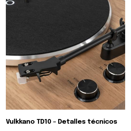
Únete a nuestra comunidad de
suscriptores y sé parte de la
conversación.
Para suscribirte, solo escribe tu dirección de correo eletrónico
y da click en el botón de "suscribir". No te preocupes,
respetamos tu privacidad y no enviaremos correo basura a tu
INBOX. Tu información está segura con nosotros.
SUSCRIBIR
Acepto la
Política de Privacidad
.
Vulkkano TD10 – Detalles técnicos