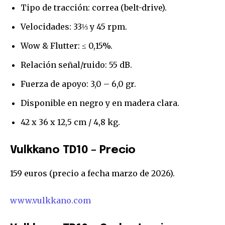
32,111
32,214
11,243
Tipo de tracción: correa (belt-drive).
Seguidores
Seguidores
Seguidores
Velocidades: 33⅓ y 45 rpm.
Wow & Flutter: ≤ 0,15%.
Relación señal/ruido: 55 dB.
Fuerza de apoyo: 3,0 – 6,0 gr.
Disponible en negro y en madera clara.
42 x 36 x 12,5 cm / 4,8 kg.
Vulkkano TD10 – Precio
159 euros (precio a fecha marzo de 2026).
www.vulkkano.com