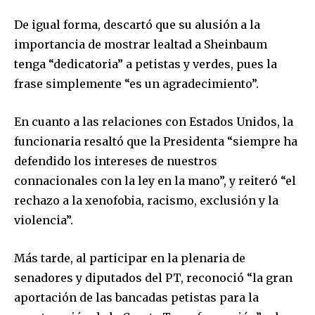
suscriptores y sé parte de la
conversación.
De igual forma, descartó que su alusión a la
importancia de mostrar lealtad a Sheinbaum
Para suscribirte, solo escribe tu dirección de correo eletrónico
y da click en el botón de "suscribir". No te preocupes,
tenga “dedicatoria” a petistas y verdes, pues la
respetamos tu privacidad y no enviaremos correo basura a tu
frase simplemente “es un agradecimiento”.
INBOX. Tu información está segura con nosotros.
En cuanto a las relaciones con Estados Unidos, la
funcionaria resaltó que la Presidenta “siempre ha
defendido los intereses de nuestros
connacionales con la ley en la mano”, y reiteró “el
SUSCRIBIR
rechazo a la xenofobia, racismo, exclusión y la
violencia”.
Acepto la
Política de Privacidad
.
Más tarde, al participar en la plenaria de
senadores y diputados del PT, reconoció “la gran
32,111
32,214
11,243
aportación de las bancadas petistas para la
Seguidores
Seguidores
Seguidores