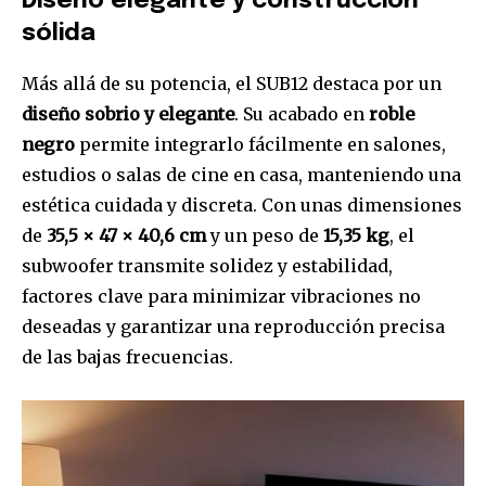
Diseño elegante y construcción
sólida
32,111
32,214
11,243
Seguidores
Seguidores
Seguidores
Más allá de su potencia, el SUB12 destaca por un
diseño sobrio y elegante
. Su acabado en
roble
negro
permite integrarlo fácilmente en salones,
estudios o salas de cine en casa, manteniendo una
estética cuidada y discreta. Con unas dimensiones
de
35,5 × 47 × 40,6 cm
y un peso de
15,35 kg
, el
subwoofer transmite solidez y estabilidad,
factores clave para minimizar vibraciones no
deseadas y garantizar una reproducción precisa
de las bajas frecuencias.