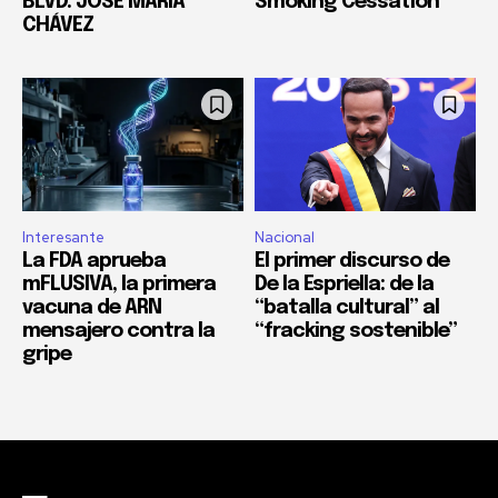
BLVD. JOSÉ MARÍA
Smoking Cessation
CHÁVEZ
Interesante
Nacional
La FDA aprueba
El primer discurso de
mFLUSIVA, la primera
De la Espriella: de la
vacuna de ARN
“batalla cultural” al
mensajero contra la
“fracking sostenible”
gripe