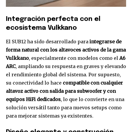
Integración perfecta con el
Únete a nuestra comunidad de
ecosistema Vulkkano
suscriptores y sé parte de la
conversación.
El SUB12 ha sido desarrollado para
integrarse de
Para suscribirte, solo escribe tu dirección de correo eletrónico
forma natural con los altavoces activos de la gama
y da click en el botón de "suscribir". No te preocupes,
Vulkkano
, especialmente con modelos como el
A6
respetamos tu privacidad y no enviaremos correo basura a tu
ARC
, ampliando su respuesta en graves y elevando
INBOX. Tu información está segura con nosotros.
el rendimiento global del sistema. Por supuesto,
su conectividad lo hace
compatible con cualquier
altavoz activo con salida para subwoofer y con
equipos HiFi dedicados
, lo que lo convierte en una
SUSCRIBIR
solución versátil tanto para nuevos setups como
para mejorar sistemas ya existentes.
Acepto la
Política de Privacidad
.