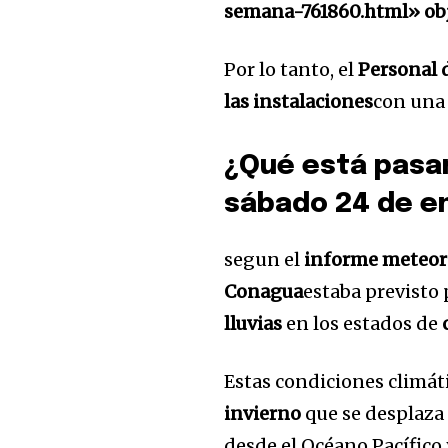
semana-761860.html» ob
Por lo tanto, el
Personal 
las instalaciones
con una 
32,111
Seguidores
¿Qué está pasa
sábado 24 de e
segun el
informe meteor
Conagua
estaba previsto 
lluvias
en los estados de
Estas condiciones climát
invierno
que se desplaza
desde el Océano Pacífico 