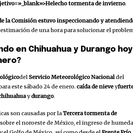
jetivo=»_blank»>Helecho tormenta de invierno
.
de la Comisión estuvo inspeccionando y atendiend
estimación de una hora para solucionar el proble
32,214
Seguidores
ndo en Chihuahua y Durango hoy
nero?
ológico
del
Servicio Meteorológico Nacional
del
para este sábado 24 de enero.
caída de nieve
y
fuert
chihuahua
y
durango
.
icas son causadas por la
Tercera tormenta de
 sobre el noroeste de México, el ingreso de humed
y el Golfo de México, así como desde el
Frente Frío