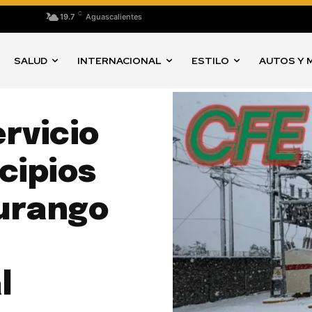
C
19.7
Aguascalientes
SALUD
INTERNACIONAL
ESTILO
AUTOS Y 
rvicio
cipios
urango
l