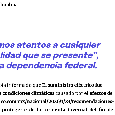
ihuahua.
mos atentos a cualquier
lidad que se presente”,
a
la dependencia federal.
sé parte de
.
bía informado que
El suministro eléctrico fue
s condiciones climáticas
causado por el
efectos de
dirección de correo eletrónico y da
 No te preocupes, respetamos tu
xico.com.mx/nacional/2026/1/23/recomendaciones-
Acepto la
Políti
eo basura a tu INBOX. Tu información
a-protegerte-de-la-tormenta-invernal-del-fin-de