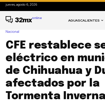
jueves, agosto 6, 2026
online
32mx
AGUASCALIENTES
Nacional
CFE restablece se
eléctrico en muni
de Chihuahua y D
afectados por la
Tormenta Inverna