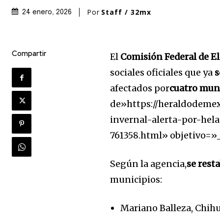
Por
Staff / 32mx
24 enero, 2026
Compartir
El
Comisión Federal de El
sociales oficiales que ya
s
afectados por
cuatro mun
de»https://heraldodeme
invernal-alerta-por-he
761358.html» objetivo=»
Según la agencia,
se resta
municipios:
Mariano Balleza, Chih