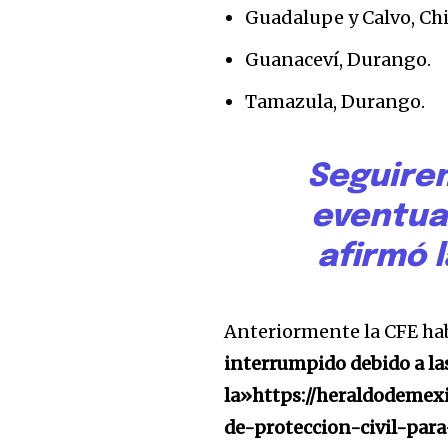
Guadalupe y Calvo, Ch
Guanaceví, Durango.
Tamazula, Durango.
Seguire
eventua
Únete a nuestr
comunidad de
afirmó 
suscriptores y 
la conversación
Anteriormente la CFE ha
interrumpido debido a la
Para suscribirte, solo escribe tu 
click en el botón de "suscribir".
la»https://heraldodeme
privacidad y no enviaremos corr
de-proteccion-civil-par
está segura con nosotros.