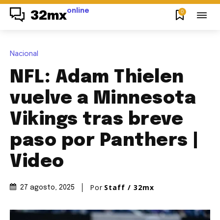
online
0
32mx
Nacional
NFL: Adam Thielen
vuelve a Minnesota
Vikings tras breve
paso por Panthers |
Video
Por
Staff / 32mx
27 agosto, 2025