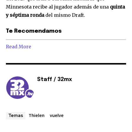
SUSCRIBIR
Minnesota recibe al jugador además de una
quinta
y séptima ronda
del mismo Draft.
Acepto la
Política de Privacidad
.
Te Recomendamos
Read More
32,111
32,214
11,243
Seguidores
Seguidores
Seguidores
Staff / 32mx
Thielen
vuelve
Temas