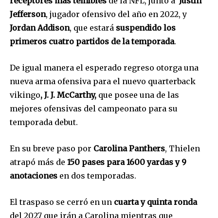
receptores más temibles
de la NFL, junto a
Justin
Jefferson
, jugador ofensivo del año en 2022, y
Jordan Addison
, que estará
suspendido los
primeros cuatro partidos de la temporada
.
De igual manera el esperado regreso otorga una
nueva arma ofensiva para el nuevo quarterback
Únete a nuestra comunidad de
vikingo
, J. J. McCarthy,
que posee una de las
suscriptores y sé parte de la
mejores ofensivas del campeonato para su
conversación.
temporada debut.
Para suscribirte, solo escribe tu dirección de correo eletrónico
y da click en el botón de "suscribir". No te preocupes,
En su breve paso por
Carolina Panthers
, Thielen
respetamos tu privacidad y no enviaremos correo basura a tu
atrapó más de
150 pases para 1600 yardas y 9
INBOX. Tu información está segura con nosotros.
anotaciones
en dos temporadas.
El traspaso se cerró en un
cuarta y quinta ronda
del 2027 que irán a Carolina mientras que