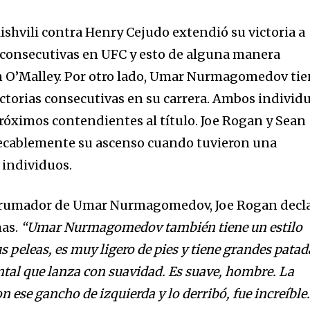
ishvili contra Henry Cejudo extendió su victoria a
s consecutivas en UFC y esto de alguna manera
an O’Malley. Por otro lado, Umar Nurmagomedov ti
ictorias consecutivas en su carrera. Ambos individ
próximos contendientes al título. Joe Rogan y Sean
ecablemente su ascenso cuando tuvieron una
a
 individuos.
sé parte de
abrumador de Umar Nurmagomedov, Joe Rogan decl
.
as.
“Umar Nurmagomedov también tiene un estilo
s peleas, es muy ligero de pies y tiene grandes patad
dirección de correo eletrónico y da
ntal que lanza con suavidad. Es suave, hombre. La
 No te preocupes, respetamos tu
Acepto la
Políti
eo basura a tu INBOX. Tu información
 ese gancho de izquierda y lo derribó, fue increíble