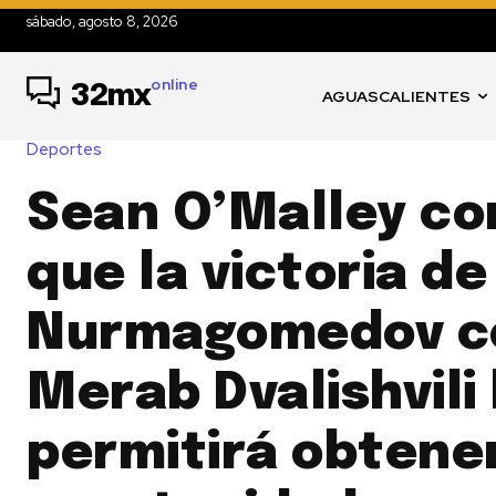
sábado, agosto 8, 2026
online
32mx
AGUASCALIENTES
Deportes
Sean O’Malley co
que la victoria d
Nurmagomedov c
Merab Dvalishvili 
permitirá obtene