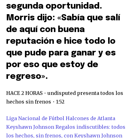
segunda oportunidad.
Morris dijo: «Sabía que salí
de aquí con buena
reputación e hice todo lo
que pude para ganar y es
por eso que estoy de
regreso».
HACE 2 HORAS・undisputed presenta todos los
hechos sin frenos・1:52
Liga Nacional de Fútbol
Halcones de Atlanta
Keyshawn Johnson
Regalos indiscutibles: todos
Únete a nuestra comunidad de
los hechos, sin frenos, con Keyshawn Johnson
suscriptores y sé parte de la