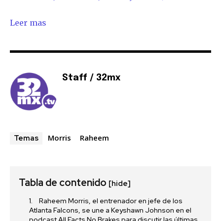
conversación.
Leer mas
Para suscribirte, solo escribe tu dirección de correo eletrónico
y da click en el botón de "suscribir". No te preocupes,
respetamos tu privacidad y no enviaremos correo basura a tu
INBOX. Tu información está segura con nosotros.
Staff / 32mx
SUSCRIBIR
Morris
Raheem
Temas
Acepto la
Política de Privacidad
.
Tabla de contenido
[hide]
32,111
32,214
11,243
Raheem Morris, el entrenador en jefe de los
Seguidores
Seguidores
Seguidores
Atlanta Falcons, se une a Keyshawn Johnson en el
podcast All Facts No Brakes para discutir las últimas