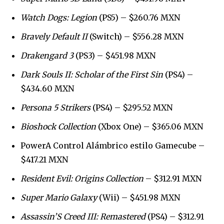
Watch Dogs: Legion
(PS5) – $260.76 MXN
Bravely Default II
(Switch) – $556.28 MXN
Drakengard 3
(PS3) – $451.98 MXN
SUSCRIBIR
Dark Souls II: Scholar of the First Sin
(PS4) –
Acepto la
Política de Privacidad
.
$434.60 MXN
Persona 5 Strikers
(PS4) – $295.52 MXN
Bioshock Collection
(Xbox One) – $365.06 MXN
32,111
32,214
11,243
Seguidores
Seguidores
Seguidores
PowerA Control Alámbrico estilo Gamecube –
$417.21 MXN
Resident Evil: Origins Collection
– $312.91 MXN
Super Mario Galaxy
(Wii) – $451.98 MXN
Assassin’S Creed III: Remastered
(PS4) – $312.91