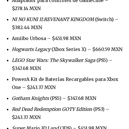
Adaptador para controles de GameCube –
$278.14 MXN
NI NO KUNI II:REVENANT KINGDOM
(Switch) –
$382.44 MXN
Amiibo Urbosa – $451.98 MXN
Hogwarts Legacy
(Xbox Series X) – $660.59 MXN
LEGO Star Wars: The Skywalker Saga
(PS5) –
$347.68 MXN
PowerA Kit de Baterías Recargables para Xbox
Únete a nuestra comunidad de
suscriptores y sé parte de la
One – $243.37 MXN
conversación.
Gotham Knights
(PS5) – $347.68 MXN
Para suscribirte, solo escribe tu dirección de correo eletrónico
Red Dead Redemption GOTY Edition
(PS3) –
y da click en el botón de "suscribir". No te preocupes,
$243.37 MXN
respetamos tu privacidad y no enviaremos correo basura a tu
INBOX. Tu información está segura con nosotros.
Super Mario 3D Land
(3DS) – $451.98 MXN