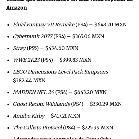
Amazon
Final Fantasy VII Remake
(PS4) – $643.20 MXN
Cyberpunk 2077
(PS4) – $365.06 MXN
Stray
(PS5) – $434.60 MXN
WWE 2K23
(PS4) – $399.83 MXN
LEGO Dimensions Level Pack Simpsons
–
$382.44 MXN
MADDEN NFL 24
(PS4) – $643.20 MXN
Ghost Recon: Wildlands
(PS4) – $330.29 MXN
Amiibo Kirby
– $417.21 MXN
The Callisto Protocol
(PS4) – $225.99 MXN