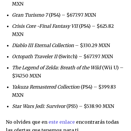
MXN
Gran Turismo 7
(PS4) – $677.97 MXN
Crisis Core -Final Fantasy VII
(PS4) – $625.82
MXN
Diablo III Eternal Collection
– $330.29 MXN
Octopath Traveler II
(Switch) – $677.97 MXN
The Legend of Zelda: Breath of the Wild
(Wii U) –
$747.50 MXN
Yakuza Remastered Collection
(PS4) – $399.83
MXN
Star Wars Jedi: Survivor
(PS5) – $538.90 MXN
No olvides que en
este enlace
encontrarás todas
las ofertas que tenemos para ti.