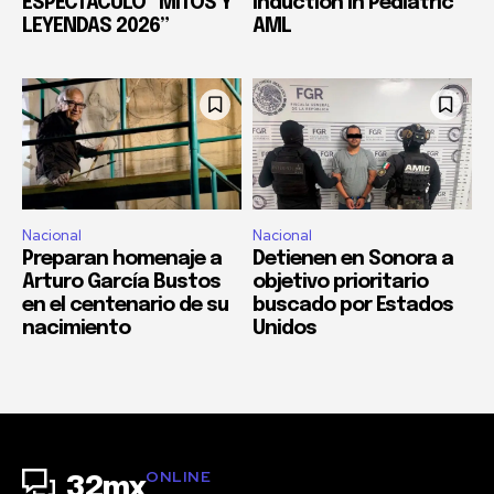
ESPECTÁCULO “MITOS Y
Induction in Pediatric
LEYENDAS 2026”
AML
Nacional
Nacional
Preparan homenaje a
Detienen en Sonora a
Arturo García Bustos
objetivo prioritario
en el centenario de su
buscado por Estados
nacimiento
Unidos
ONLINE
32mx