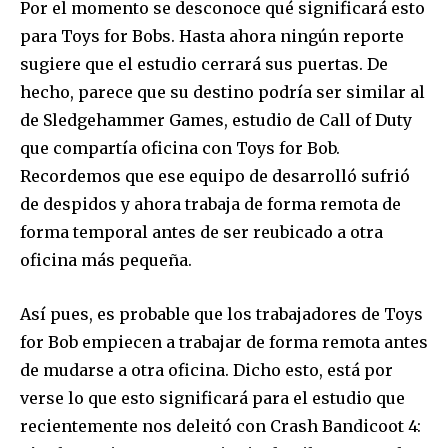
Por el momento se desconoce qué significará esto
para Toys for Bobs. Hasta ahora ningún reporte
sugiere que el estudio cerrará sus puertas. De
hecho, parece que su destino podría ser similar al
de Sledgehammer Games, estudio de Call of Duty
Únete a nuestra comunidad de
que compartía oficina con Toys for Bob.
suscriptores y sé parte de la
Recordemos que ese equipo de desarrolló sufrió
conversación.
de despidos y ahora trabaja de forma remota de
forma temporal antes de ser reubicado a otra
Para suscribirte, solo escribe tu dirección de correo eletrónico
y da click en el botón de "suscribir". No te preocupes,
oficina más pequeña.
respetamos tu privacidad y no enviaremos correo basura a tu
INBOX. Tu información está segura con nosotros.
Así pues, es probable que los trabajadores de Toys
for Bob empiecen a trabajar de forma remota antes
de mudarse a otra oficina. Dicho esto, está por
verse lo que esto significará para el estudio que
recientemente nos deleitó con Crash Bandicoot 4:
SUSCRIBIR