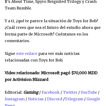
It’s About Time, Spyro Reignited Trilogy y Crash
Acepto la
Política de Privacidad
.
Team Rumble.
Y a ti, ¿qué te parece la situación de Toys for Bob?
¿Cuál crees que sea el futuro del estudio ahora que
32,111
32,214
11,243
Seguidores
Seguidores
Seguidores
forma parte de Microsoft? Cuéntanos en los
comentarios.
Sigue
este enlace
para ver más noticias
relacionadas con Toys for Bob.
Video relacionado: Microsoft pagó $70,000 MDD
por Activision Blizzard
Editorial:
Gaming
/
Facebook
/
Twitter
/
YouTube
/
Instagram
/
Noticias
/
Discord
/
Telegram
/
Google
News