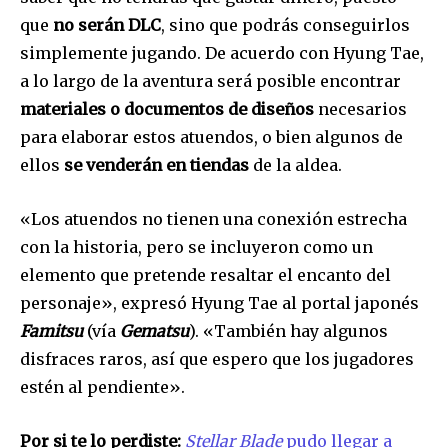
que
no serán DLC
, sino que podrás conseguirlos
simplemente jugando. De acuerdo con Hyung Tae,
32,111
32,214
11,243
Seguidores
Seguidores
Seguidores
a lo largo de la aventura será posible encontrar
materiales o documentos de diseños
necesarios
para elaborar estos atuendos, o bien algunos de
ellos
se venderán en tiendas
de la aldea.
«Los atuendos no tienen una conexión estrecha
con la historia, pero se incluyeron como un
elemento que pretende resaltar el encanto del
personaje», expresó Hyung Tae al portal japonés
Famitsu
(vía
Gematsu
). «También hay algunos
disfraces raros, así que espero que los jugadores
estén al pendiente».
Por si te lo perdiste:
Stellar Blade
pudo llegar a