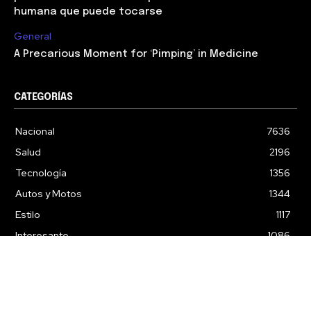
humana que puede tocarse
General
A Precarious Moment for ‘Pimping’ in Medicine
CATEGORÍAS
Nacional
7636
Salud
2196
Tecnología
1356
Autos y Motos
1344
Estilo
1117
Interesante
1086
Deportes
633