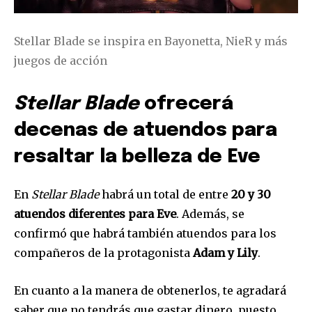
Stellar Blade se inspira en Bayonetta, NieR y más
Únete a nuestra comunidad de
juegos de acción
suscriptores y sé parte de la
conversación.
Stellar Blade
ofrecerá
Para suscribirte, solo escribe tu dirección de correo eletrónico
decenas de atuendos para
y da click en el botón de "suscribir". No te preocupes,
respetamos tu privacidad y no enviaremos correo basura a tu
resaltar la belleza de Eve
INBOX. Tu información está segura con nosotros.
En
Stellar Blade
habrá un total de entre
20 y 30
atuendos diferentes para Eve
. Además, se
confirmó que habrá también atuendos para los
SUSCRIBIR
compañeros de la protagonista
Adam y Lily
.
Acepto la
Política de Privacidad
.
En cuanto a la manera de obtenerlos, te agradará
saber que no tendrás que gastar dinero, puesto